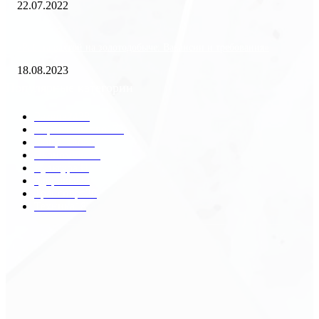
22.07.2022
«Работа вахтой на золотодобыче: Вакансии и требования»
18.08.2023
Популярные категории
Разное
2438
Строительство
172
Общество
68
Экономика
41
Культура
31
Здоровье
29
Транспорт
29
Техника
18