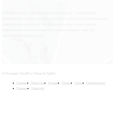
Plitkindom54.ru - ваш уникальный веб-ресурс, посвященный
керамической плитке, дизайну интерьера, последним тенденциям в
мире дизайна и ремонта. Мы предлагаем вам самую свежую
информацию, полезные советы и вдохновляющие идеи для
обустройства вашего дома.
© Newspaper WordPress Theme by TagDiv
Главная
Общество
Охрана
Разное
Стиль
Строительство
Техника
Транспорт