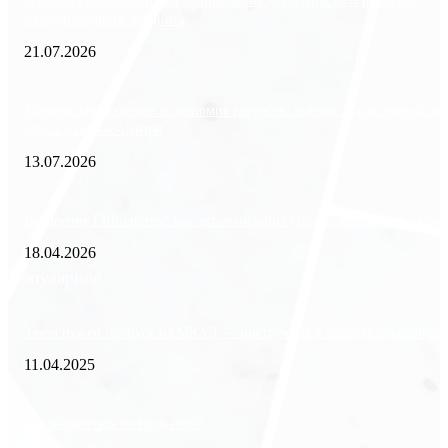
Freedom Finance: история, направления деятельности и развитие
международного холдинга
21.07.2026
Минимизация рисков и экономия ресурсов: выгода долгосрочной ар
офиса в бизнес-центре
13.07.2026
Внедрение ERP-систем: как автоматизация управления влияет на биз
18.04.2026
Популярное
Зачем нужен пропуск на МКАД — инструкция к свободе передвиже
11.04.2025
Как избавиться от тараканов?