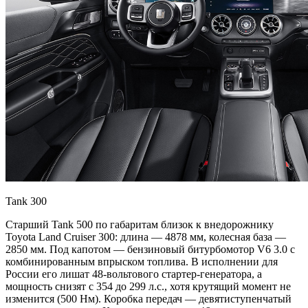
Tank 300
Старший Tank 500 по габаритам близок к внедорожнику
Toyota Land Cruiser 300: длина — 4878 мм, колесная база —
2850 мм. Под капотом — бензиновый битурбомотор V6 3.0 с
комбинированным впрыском топлива. В исполнении для
России его лишат 48-вольтового стартер-генератора, а
мощность снизят с 354 до 299 л.с., хотя крутящий момент не
изменится (500 Нм). Коробка передач — девятиступенчатый