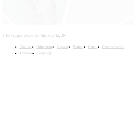
© Newspaper WordPress Theme by TagDiv
Главная
Общество
Охрана
Разное
Стиль
Строительство
Техника
Транспорт