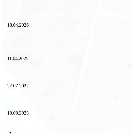
Внедрение ERP-систем: как автоматизация управления влияет на биз
18.04.2026
Популярное
Зачем нужен пропуск на МКАД — инструкция к свободе передвиже
11.04.2025
Как избавиться от тараканов?
22.07.2022
«Работа вахтой на золотодобыче: Вакансии и требования»
18.08.2023
Популярные категории
Разное
2438