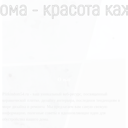
О нас
Plitkindom54.ru - ваш уникальный веб-ресурс, посвященный
керамической плитке, дизайну интерьера, последним тенденциям в
мире дизайна и ремонта. Мы предлагаем вам самую свежую
информацию, полезные советы и вдохновляющие идеи для
обустройства вашего дома.