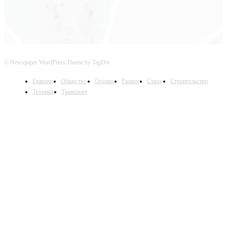
© Newspaper WordPress Theme by TagDiv
Главная
Общество
Охрана
Разное
Стиль
Строительство
Техника
Транспорт