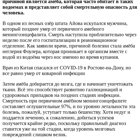
причиной является амёба, которая часто обитает в таких
водоемах и представляет собой смертельную опасность для
человека.
В одном из лесных озёр штата Айова искупался мужчина,
который позднее умер от первичного амебного
менингоэнцефалита. Смерть наступила приблизительно через
неделю после его госпитализации в реанимационное
отделение. Как заявили врачи, причиной болезни стала амёба
неглерия Фоулера, которая проникает в организм вместе с
водой из водоёма через нос именно во время купания.
Врач из Китая спасался от COVID-19 в Ростове-на-Дону, но
все равно умер от коварной инфекции
Затем амёба добирается до мозга, где и начинает уничтожать
ткани. Всё это способствует развитию галлюцинаций и
судорожных припадков на поздних стадиях инфекции.
Смертность при первичном амёбном менингоэнцефалите
составляет оглушительные 97%, и по уровню летальности эта
болезнь, пожалуй, уступает только бешенству. Хотя недуг и
поддается лечению, к сожалению, добиться успехов
получается крайне редко, поскольку правильный диагноз
ставится уже на той стадии, когда уровень мозговых
повреждений слишком велик.