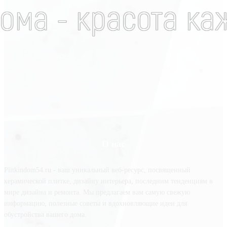
О нас
Plitkindom54.ru - ваш уникальный веб-ресурс, посвященный
керамической плитке, дизайну интерьера, последним тенденциям в
мире дизайна и ремонта. Мы предлагаем вам самую свежую
информацию, полезные советы и вдохновляющие идеи для
обустройства вашего дома.