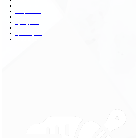
Разное
2438
Строительство
172
Общество
68
Экономика
41
Культура
31
Здоровье
29
Транспорт
29
Техника
18