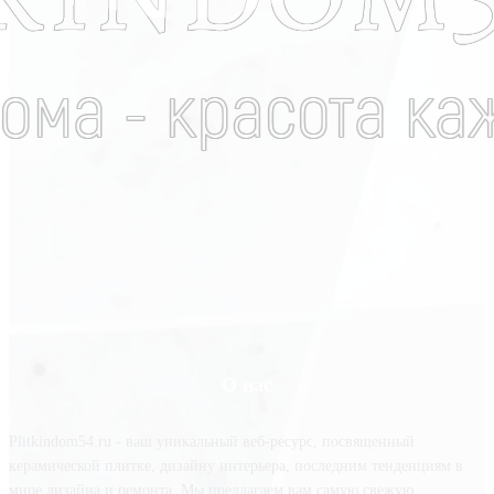
О нас
Plitkindom54.ru - ваш уникальный веб-ресурс, посвященный
керамической плитке, дизайну интерьера, последним тенденциям в
мире дизайна и ремонта. Мы предлагаем вам самую свежую