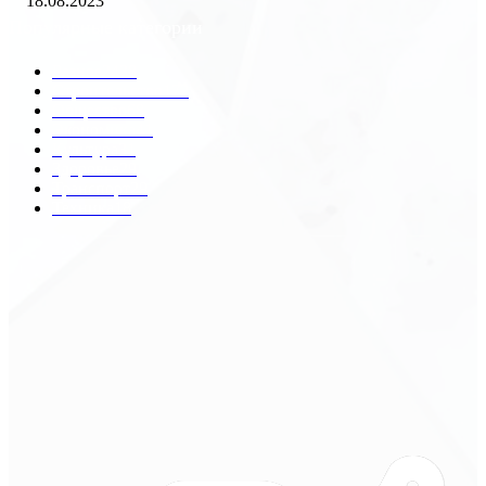
18.08.2023
Популярные категории
Разное
2438
Строительство
172
Общество
68
Экономика
41
Культура
31
Здоровье
29
Транспорт
29
Техника
18