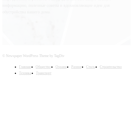
информацию, полезные советы и вдохновляющие идеи для
обустройства вашего дома.
© Newspaper WordPress Theme by TagDiv
Главная
Общество
Охрана
Разное
Стиль
Строительство
Техника
Транспорт