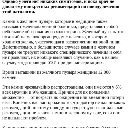
Однако у
него нет никаких симптомов, и пока врач не
давал ему конкретных рекомендаций по поводу лечения
этой патологии.
Камни в желчном пузыре, которые в медицине также
называют желчнокаменной болезнью, представляют собой
небольшие образования из холестерина. Желчный пузырь это
похожий на мешок орган рядом с печенью, в котором
хранится желчь, участвующая в расщеплении жирной пищи.
Действительно, в большинстве случаев камни в желчном
пузыре не требуют никакого специфического лечения и себя
не проявляют, их вообще выявляют случайно, как в вашем
случае, когда проводят УЗИ при диспансеризациях.
Врачи вытащили из желчного пузыря женщины 12 000
камней
Эти камни чрезвычайно распространены, они имеются у 6%
всех мужчин и 9% женщин. Причин для их появления
множество — от возраста до ожирения или внезапной потери
веса. Конечно, вас насторожило то, что доктор не дал никаких
рекомендаций по этому поводу, но существуют официальные
рекомендации не лечить камни в желчном пузыре, если они
не вызывают проблем.
Камни в желчном пузыре повышают риск болезней сердца