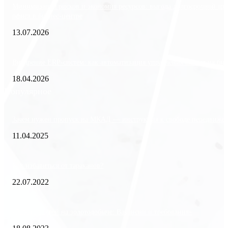
Минимизация рисков и экономия ресурсов: выгода долгосрочной ар
офиса в бизнес-центре
13.07.2026
Внедрение ERP-систем: как автоматизация управления влияет на биз
18.04.2026
Популярное
Зачем нужен пропуск на МКАД — инструкция к свободе передвиже
11.04.2025
Как избавиться от тараканов?
22.07.2022
«Работа вахтой на золотодобыче: Вакансии и требования»