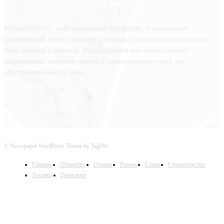
О нас
Plitkindom54.ru - ваш уникальный веб-ресурс, посвященный
керамической плитке, дизайну интерьера, последним тенденциям в
мире дизайна и ремонта. Мы предлагаем вам самую свежую
информацию, полезные советы и вдохновляющие идеи для
обустройства вашего дома.
© Newspaper WordPress Theme by TagDiv
Главная
Общество
Охрана
Разное
Стиль
Строительство
Техника
Транспорт