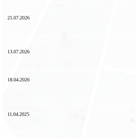
Freedom Finance: история, направления деятельности и развитие
международного холдинга
21.07.2026
Минимизация рисков и экономия ресурсов: выгода долгосрочной ар
офиса в бизнес-центре
13.07.2026
Внедрение ERP-систем: как автоматизация управления влияет на биз
18.04.2026
Популярное
Зачем нужен пропуск на МКАД — инструкция к свободе передвиже
11.04.2025
Как избавиться от тараканов?