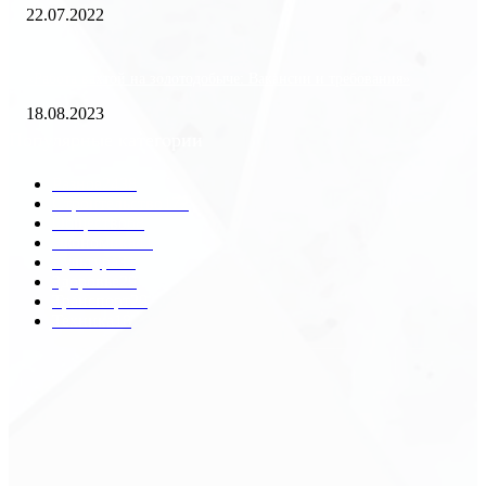
22.07.2022
«Работа вахтой на золотодобыче: Вакансии и требования»
18.08.2023
Популярные категории
Разное
2438
Строительство
172
Общество
68
Экономика
41
Культура
31
Здоровье
29
Транспорт
29
Техника
18