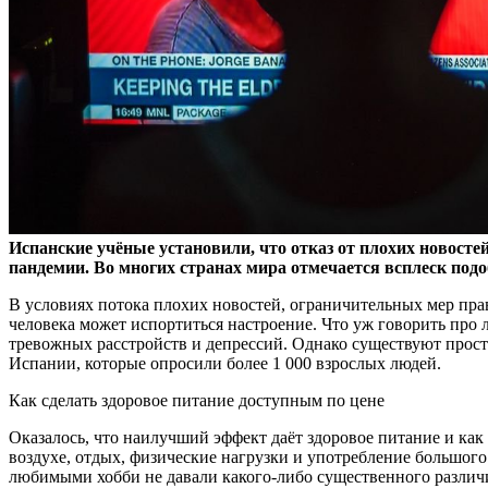
Испанские учёные установили, что отказ от плохих новост
пандемии. Во многих странах мира отмечается всплеск подо
В условиях потока плохих новостей, ограничительных мер прав
человека может испортиться настроение. Что уж говорить пр
тревожных расстройств и депрессий. Однако существуют прост
Испании, которые опросили более 1 000 взрослых людей.
Как сделать здоровое питание доступным по цене
Оказалось, что наилучший эффект даёт здоровое питание и к
воздухе, отдых, физические нагрузки и употребление большого
любимыми хобби не давали какого-либо существенного различи