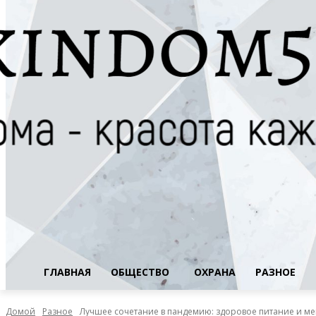
ГЛАВНАЯ
ОБЩЕСТВО
ОХРАНА
РАЗНОЕ
Домой
Разное
Лучшее сочетание в пандемию: здоровое питание и м