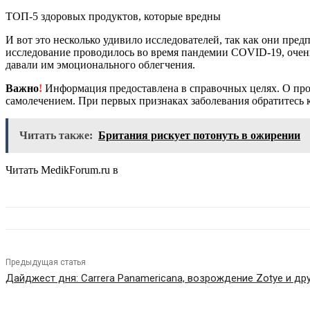
ТОП-5 здоровых продуктов, которые вредны
И вот это несколько удивило исследователей, так как они пре
исследование проводилось во время пандемии COVID-19, очень з
давали им эмоционального облегчения.
Важно
!
Информация предоставлена в справочных целях. О прот
самолечением. При первых признаках заболевания обратитесь к
Читать также:
Британия рискует потонуть в ожирении
Читать MedikForum.ru в
Предыдущая статья
Дайджест дня: Carrera Panamericana, возрождение Zotye и др