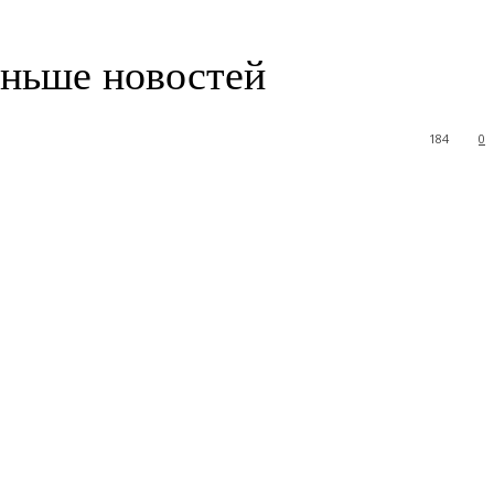
еньше новостей
184
0