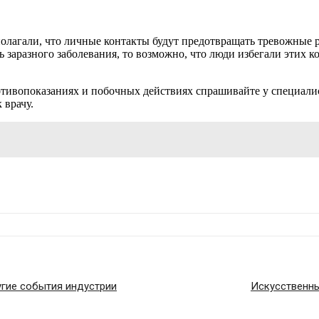
дполагали, что личные контакты будут предотвращать тревожные 
аразного заболевания, то возможно, что люди избегали этих кон
ивопоказаниях и побочных действиях спрашивайте у специалист
 врачу.
угие события индустрии
Искусственны