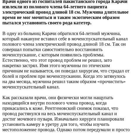
Врачи одного из госпиталей пакистанского города Карачи
извлекли из полового члена 64-летнего пациента
электрический провод длиной 18 см. Мужчина длительное
время
не мог мочиться и таким экзотическим образом
пытался установить своего рода катетер.
В одну из больниц Карачи обратился 64-летний мужчина,
который накануне вставил себе в мочеиспускательный канал
полового члена электрический провод длиной 18 см. Так он
совершал попытки самостоятельно восстановить
мочеиспускание, с которым появились проблемы.
Естественно, что этот провод проблем не решил, зато
накрепко застрял. Имя этого мужчины по этическим
причинам не называется, он поведал хирургам, что страдал от
болей и проблем при мочеиспускании. Когда это затянулось
на два месяца, мужчина решил таким образом «прочистить»
мочеиспускательный канал.
Как рассказали врачи, они физически могли нащупать
находящийся внутри полового члена провод, когда
прикасались к коже. Рентгеновский снимок показал, что
провод растянулся на весь мочеиспускательный канал и
достиг мочевого пузыря. Изначально хирурги планировали
установить камеру в уретру для того, чтобы изучить
местоположение провода. Однако потом передумали и просто