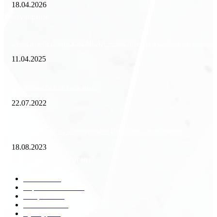
18.04.2026
Популярное
Зачем нужен пропуск на МКАД — инструкция к свободе передвиже
11.04.2025
Как избавиться от тараканов?
22.07.2022
«Работа вахтой на золотодобыче: Вакансии и требования»
18.08.2023
Популярные категории
Разное
2438
Строительство
172
Общество
68
Экономика
41
Культура
31