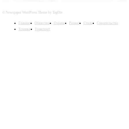
© Newspaper WordPress Theme by TagDiv
Главная
Общество
Охрана
Разное
Стиль
Строительство
Техника
Транспорт