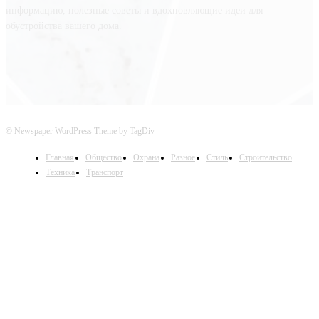
информацию, полезные советы и вдохновляющие идеи для
обустройства вашего дома.
© Newspaper WordPress Theme by TagDiv
Главная
Общество
Охрана
Разное
Стиль
Строительство
Техника
Транспорт