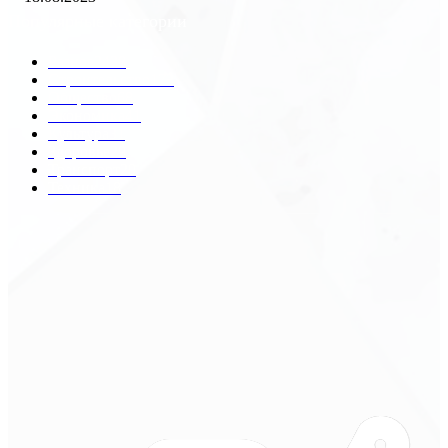
Популярные категории
Разное
2438
Строительство
172
Общество
68
Экономика
41
Культура
31
Здоровье
29
Транспорт
29
Техника
18