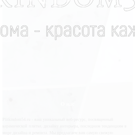
О нас
Plitkindom54.ru - ваш уникальный веб-ресурс, посвященный
керамической плитке, дизайну интерьера, последним тенденциям в
мире дизайна и ремонта. Мы предлагаем вам самую свежую