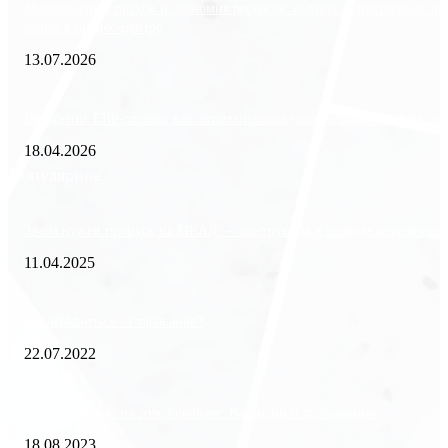
Минимизация рисков и экономия ресурсов: выгода долгосрочной ар
офиса в бизнес-центре
13.07.2026
Внедрение ERP-систем: как автоматизация управления влияет на биз
18.04.2026
Популярное
Зачем нужен пропуск на МКАД — инструкция к свободе передвиже
11.04.2025
Как избавиться от тараканов?
22.07.2022
«Работа вахтой на золотодобыче: Вакансии и требования»
18.08.2023