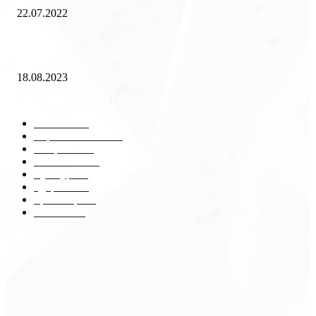
22.07.2022
«Работа вахтой на золотодобыче: Вакансии и требования»
18.08.2023
Популярные категории
Разное
2438
Строительство
172
Общество
68
Экономика
41
Культура
31
Здоровье
29
Транспорт
29
Техника
18