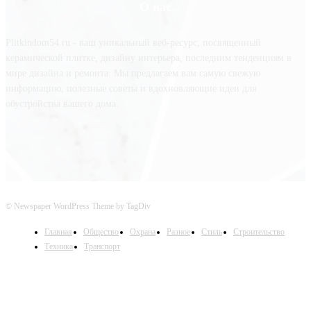
О нас
Plitkindom54.ru - ваш уникальный веб-ресурс, посвященный
керамической плитке, дизайну интерьера, последним тенденциям в
мире дизайна и ремонта. Мы предлагаем вам самую свежую
информацию, полезные советы и вдохновляющие идеи для
обустройства вашего дома.
© Newspaper WordPress Theme by TagDiv
Главная
Общество
Охрана
Разное
Стиль
Строительство
Техника
Транспорт