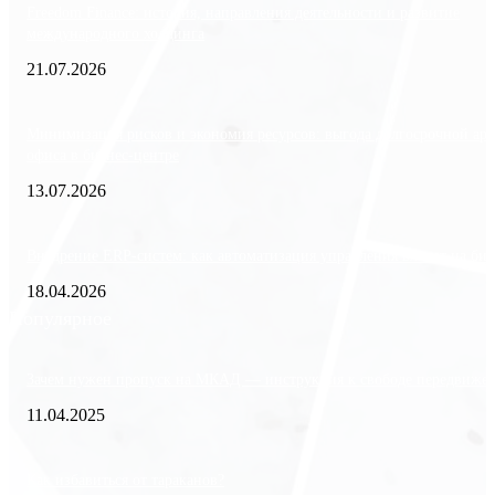
Freedom Finance: история, направления деятельности и развитие
международного холдинга
21.07.2026
Минимизация рисков и экономия ресурсов: выгода долгосрочной ар
офиса в бизнес-центре
13.07.2026
Внедрение ERP-систем: как автоматизация управления влияет на биз
18.04.2026
Популярное
Зачем нужен пропуск на МКАД — инструкция к свободе передвиже
11.04.2025
Как избавиться от тараканов?