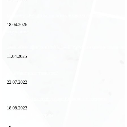
Внедрение ERP-систем: как автоматизация управления влияет на биз
18.04.2026
Популярное
Зачем нужен пропуск на МКАД — инструкция к свободе передвиже
11.04.2025
Как избавиться от тараканов?
22.07.2022
«Работа вахтой на золотодобыче: Вакансии и требования»
18.08.2023
Популярные категории
Разное
2438