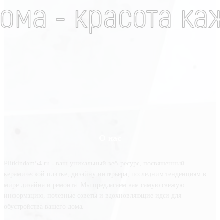
О нас
Plitkindom54.ru - ваш уникальный веб-ресурс, посвященный
керамической плитке, дизайну интерьера, последним тенденциям в
мире дизайна и ремонта. Мы предлагаем вам самую свежую
информацию, полезные советы и вдохновляющие идеи для
обустройства вашего дома.