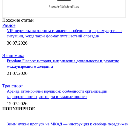
https://plitkindom54.ru
Похожие статьи
Разное
VIP-перелеты на частном самолете: особенности, преимущества и
ситуации, когда такой формат путешествий оправдан
30.07.2026
Экономика
Freedom Finance: история, направления деятельности и развитие
международного холдинга
21.07.2026
Транспорт
Аренда автомобилей юрлицом: особенности организации
корпоративного транспорта и важные нюансы
15.07.2026
ПОПУЛЯРНОЕ
Зачем нужен пропуск на МКАД — инструкция к свободе передвиже