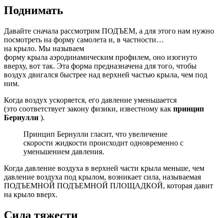
Поднимать
Давайте сначала рассмотрим ПОДЪЕМ, а для этого нам нужно
посмотреть на форму самолета и, в частности…
на
крыло
.
Мы
называем
форму
крыла
аэродинамическим
профилем, оно изогнуто
вверху, вот так. Эта форма предназначена для того, чтобы
воздух двигался быстрее над верхней частью крыла, чем под
ним.
Когда воздух ускоряется, его давление уменьшается
(это
соответствует
закону
физики
,
известному
как
принцип
Бернулли
).
Принцип Бернулли гласит, что увеличение
скорости жидкости происходит одновременно с
уменьшением давления.
Когда давление воздуха в верхней части крыла меньше, чем
давление воздуха под крылом, возникает сила, называемая
ПОДЪЕМНОЙ ПОДЪЕМНОЙ ПЛОЩАДКОЙ,
которая
давит
на крыло вверх.
Сила тяжести