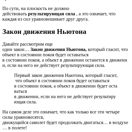
По сути, на плоскость не должно
действовать
результирующая сила
, а это означает, что
каждая из
сил
уравновешивает
друг друга.
Закон
движения
Ньютона
Давайте рассмотрим еще
один
закон
…
Закон
движения
Ньютона
,
который
гласит
,
что
объект в состоянии покоя
будет
оставаться
в
состоянии
покоя
,
а
объект
в
движении
останется
в
движени
и
,
если
на
него
не
действует
результирующая
сила.
Первый
закон
движения
Ньютона
,
который
гласит
,
что
объект в состоянии покоя
будет
оставаться
в
состоянии
покоя
,
а
объект
в
движении
будет
оста
ваться
в
движении
,
если
на
него
не
действует
результиру
ющая
сила.
На
самом деле это означает, что как только все эти четыре
силы уравновесятся,
движущийся
самолет
будет
продолжать
двигаться
…
в
воздухе
… в полете!