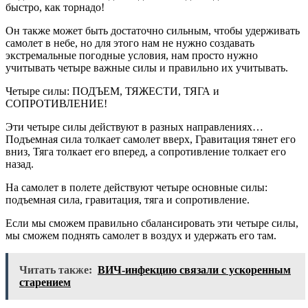
быстро, как торнадо!
Он также может быть достаточно сильным, чтобы удерживать
самолет в небе, но для этого нам не нужно создавать
экстремальные погодные условия, нам просто нужно
учитывать
четыре
важные силы и правильно их учитывать.
Четыре силы: ПОДЪЕМ, ТЯЖЕСТИ, ТЯГА и
СОПРОТИВЛЕНИЕ!
Эти четыре силы
действуют
в
разных направлениях…
Подъемная сила толкает самолет вверх, Гравитация тянет его
вниз, Тяга толкает его вперед, а сопротивление толкает его
назад.
На самолет в полете действуют четыре основные силы:
подъемная сила, гравитация, тяга и сопротивление.
Если
мы
сможем правильно
сбалансировать
эти
четыре силы,
мы сможем поднять самолет в воздух и удержать его там.
Читать также:
ВИЧ-инфекцию связали с ускоренным
старением