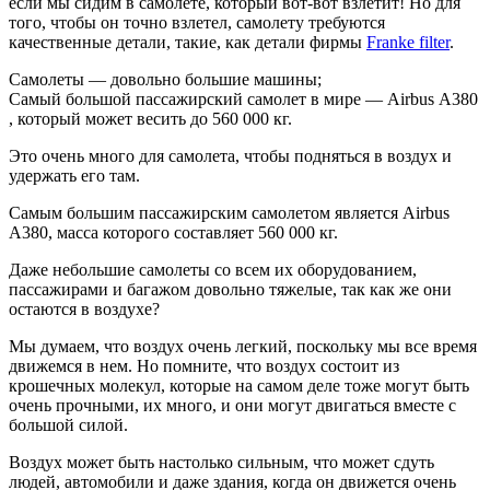
если мы сидим в самолете, который вот-вот взлетит! Но для
того, чтобы он точно взлетел, самолету требуются
качественные детали, такие, как детали фирмы
Franke filter
.
Самолеты — довольно большие машины;
Самый
большой
пассажирский
самолет
в
мире
—
Airbus
A380
, который может весить до 560 000 кг.
Это очень много для самолета, чтобы подняться в воздух и
удержать его там.
Самым большим пассажирским самолетом является Airbus
A380, масса которого составляет 560 000 кг.
Даже небольшие самолеты со всем их оборудованием,
пассажирами и багажом довольно тяжелые, так как же они
остаются в воздухе?
Мы думаем, что воздух очень легкий, поскольку мы все время
движемся в нем. Но помните, что воздух состоит из
крошечных молекул, которые на самом деле тоже могут быть
очень прочными, их много, и они могут двигаться вместе с
большой силой.
Воздух может быть настолько сильным, что может сдуть
людей, автомобили и даже здания, когда он движется очень