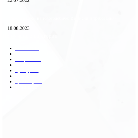
22.07.2022
«Работа вахтой на золотодобыче: Вакансии и требования»
18.08.2023
Популярные категории
Разное
2438
Строительство
172
Общество
68
Экономика
41
Культура
31
Здоровье
29
Транспорт
29
Техника
18