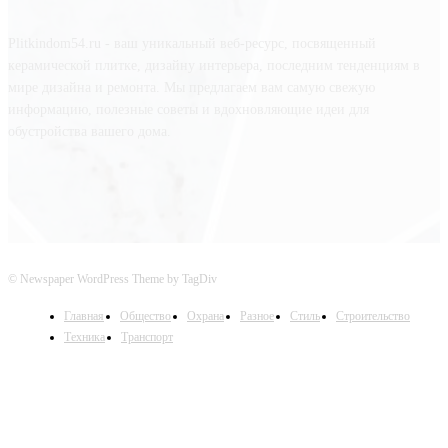
Plitkindom54.ru - ваш уникальный веб-ресурс, посвященный
керамической плитке, дизайну интерьера, последним тенденциям в
мире дизайна и ремонта. Мы предлагаем вам самую свежую
информацию, полезные советы и вдохновляющие идеи для
обустройства вашего дома.
© Newspaper WordPress Theme by TagDiv
Главная
Общество
Охрана
Разное
Стиль
Строительство
Техника
Транспорт