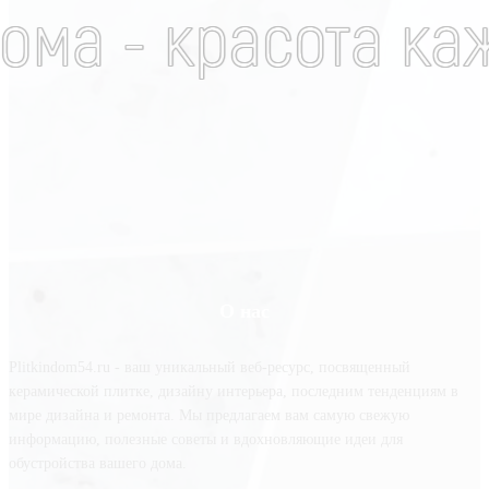
О нас
Plitkindom54.ru - ваш уникальный веб-ресурс, посвященный
керамической плитке, дизайну интерьера, последним тенденциям в
мире дизайна и ремонта. Мы предлагаем вам самую свежую
информацию, полезные советы и вдохновляющие идеи для
обустройства вашего дома.