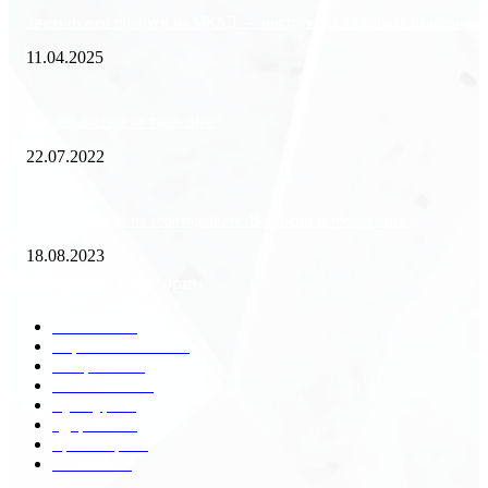
Зачем нужен пропуск на МКАД — инструкция к свободе передвиже
11.04.2025
Как избавиться от тараканов?
22.07.2022
«Работа вахтой на золотодобыче: Вакансии и требования»
18.08.2023
Популярные категории
Разное
2438
Строительство
172
Общество
68
Экономика
41
Культура
31
Здоровье
29
Транспорт
29
Техника
18