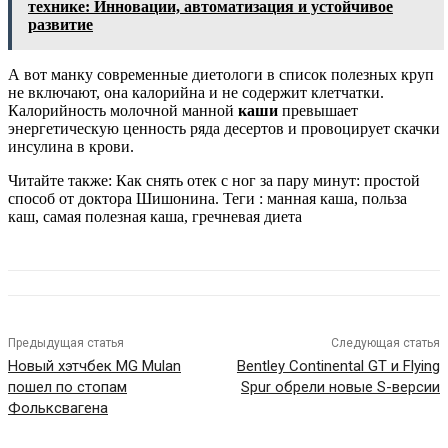
технике: Инновации, автоматизация и устойчивое
развитие
А вот манку современные диетологи в список полезных круп
не включают, она калорийна и не содержит клетчатки.
Калорийность молочной манной
каши
превышает
энергетическую ценность ряда десертов и провоцирует скачки
инсулина в крови.
Читайте также: Как снять отек с ног за пару минут: простой
способ от доктора Шишонина.
Теги : манная каша, польза
каш, самая полезная каша, гречневая диета
Предыдущая статья
Следующая статья
Новый хэтчбек MG Mulan
Bentley Continental GT и Flying
пошел по стопам
Spur обрели новые S-версии
Фольксвагена