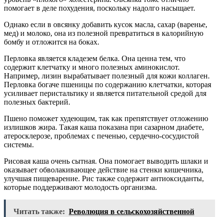
помогает в деле похудения, поскольку надолго насыщает.
Однако если в овсянку добавить кусок масла, сахар (варенье,
мед) и молоко, она из полезной превратиться в калорийную
бомбу и отложится на боках.
Перловка является кладезем белка. Она ценна тем, что
содержит клетчатку и много полезных аминокислот.
Например, лизин вырабатывает полезный для кожи коллаген.
Перловка богаче пшеницы по содержанию клетчатки, которая
усиливает перистальтику и является питательной средой для
полезных бактерий.
Пшено поможет худеющим, так как препятствует отложению
излишков жира. Такая каша показана при сазарном диабете,
атеросклерозе, проблемах с печенью, сердечно-сосудистой
системы.
Рисовая каша очень сытная. Она помогает выводить шлаки и
оказывает обволакивающее действие на стенки кишечника,
улучшая пищеварение. Рис также содержит антиоксиданты,
которые поддерживают молодость организма.
Читать также:
Революция в сельскохозяйственной