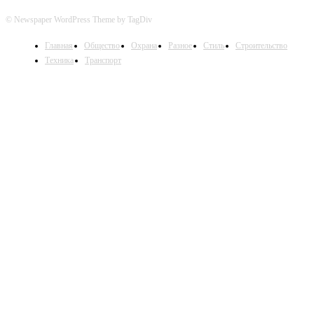
© Newspaper WordPress Theme by TagDiv
Главная
Общество
Охрана
Разное
Стиль
Строительство
Техника
Транспорт