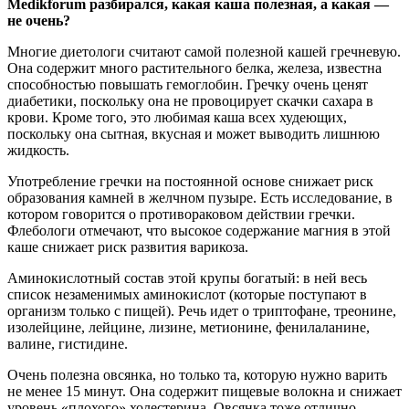
Мedikforum разбирался, какая каша полезная, а какая —
не
очень?
Многие диетологи считают самой полезной кашей гречневую.
Она содержит много растительного белка, железа, известна
способностью повышать гемоглобин. Гречку очень ценят
диабетики, поскольку она не провоцирует скачки сахара в
крови. Кроме того, это любимая каша всех худеющих,
поскольку она сытная, вкусная и может выводить лишнюю
жидкость.
Употребление гречки на постоянной основе снижает риск
образования камней в желчном пузыре. Есть исследование, в
котором говорится о противораковом действии гречки.
Флебологи отмечают, что высокое содержание магния в этой
каше снижает риск развития варикоза.
Аминокислотный состав этой крупы богатый: в ней весь
список незаменимых аминокислот (которые поступают в
организм только с пищей). Речь идет о триптофане, треонине,
изолейцине, лейцине, лизине, метионине, фенилаланине,
валине, гистидине.
Очень полезна овсянка, но только та, которую нужно варить
не менее 15 минут. Она содержит пищевые волокна и снижает
уровень «плохого» холестерина. Овсянка тоже отлично