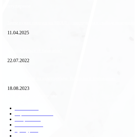
Популярное
Зачем нужен пропуск на МКАД — инструкция к свободе передвиже
11.04.2025
Как избавиться от тараканов?
22.07.2022
«Работа вахтой на золотодобыче: Вакансии и требования»
18.08.2023
Популярные категории
Разное
2438
Строительство
172
Общество
68
Экономика
41
Культура
31
Здоровье
29