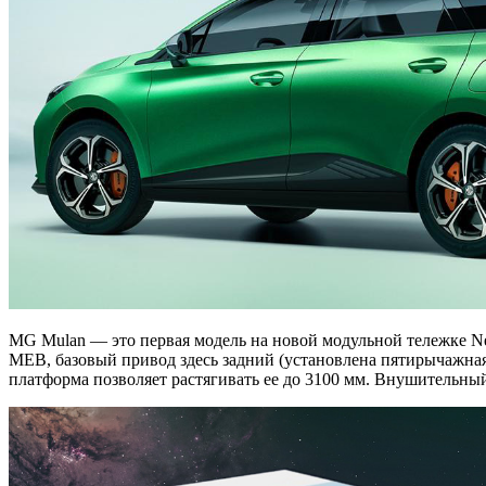
MG Mulan — это первая модель на новой модульной тележке N
MEB, базовый привод здесь задний (установлена пятирычажная
платформа позволяет растягивать ее до 3100 мм. Внушительный 