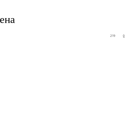
ена
219
0