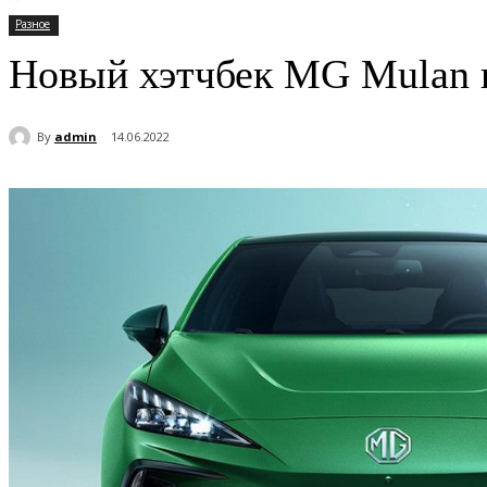
Разное
Новый хэтчбек MG Mulan 
By
admin
14.06.2022