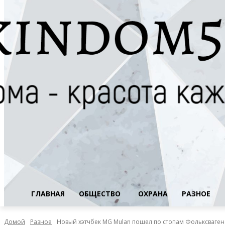
ГЛАВНАЯ
ОБЩЕСТВО
ОХРАНА
РАЗНОЕ
Домой
Разное
Новый хэтчбек MG Mulan пошел по стопам Фольксваген