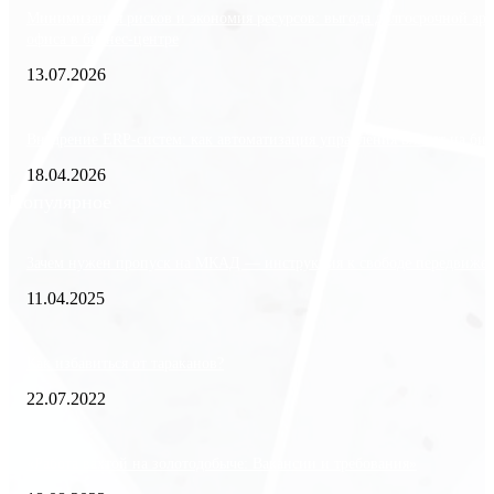
Минимизация рисков и экономия ресурсов: выгода долгосрочной ар
офиса в бизнес-центре
13.07.2026
Внедрение ERP-систем: как автоматизация управления влияет на биз
18.04.2026
Популярное
Зачем нужен пропуск на МКАД — инструкция к свободе передвиже
11.04.2025
Как избавиться от тараканов?
22.07.2022
«Работа вахтой на золотодобыче: Вакансии и требования»