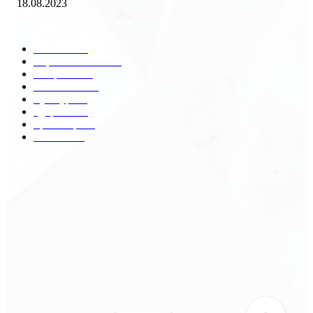
18.08.2023
Популярные категории
Разное
2438
Строительство
172
Общество
68
Экономика
41
Культура
31
Здоровье
29
Транспорт
29
Техника
18