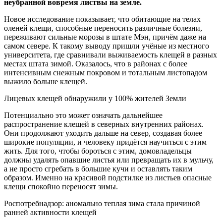
неубранной
вовремя листвы на земле.
Новое исследование показывает, что обитающие на телах
оленей клещи, способные переносить различные болезни,
переживают сильные морозы в штате Мэн, причём даже на
самом севере. К такому выводу пришли учёные из местного
университета, где сравнивали выживаемость клещей в разных
местах штата зимой. Оказалось, что в районах с более
интенсивным снежным покровом и тотальным листопадом
выжило больше клещей.
Лицевых клещей обнаружили у 100% жителей Земли
Потенциально это может означать дальнейшее
распространение клещей в северных внутренних районах.
Они продолжают уходить дальше на север, создавая более
широкие популяции, и человеку придётся научиться с этим
жить. Для того, чтобы бороться с этим, домовладельцы
должны удалять опавшие листья или превращать их в мульчу,
а не просто сгребать в большие кучи и оставлять таким
образом. Именно на красивой подстилке из листьев опасные
клещи спокойно переносят зимы.
Роспотребнадзор: аномально теплая зима стала причиной
ранней активности клещей