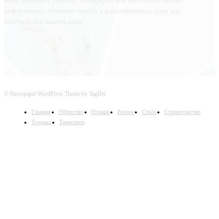
мире дизайна и ремонта. Мы предлагаем вам самую свежую
информацию, полезные советы и вдохновляющие идеи для
обустройства вашего дома.
© Newspaper WordPress Theme by TagDiv
Главная
Общество
Охрана
Разное
Стиль
Строительство
Техника
Транспорт