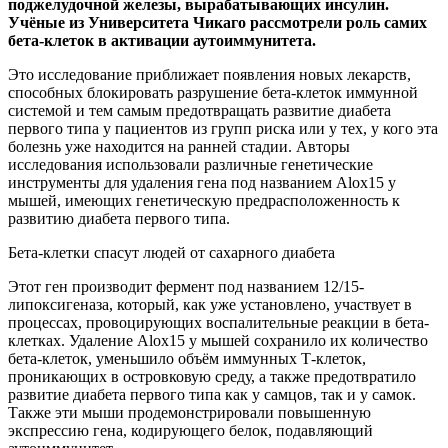
поджелудочной железы, вырабатывающих инсулин.
Учёные из Университета Чикаго рассмотрели роль самих
бета-клеток в активации аутоиммунитета.
Это исследование приближает появления новых лекарств,
способных блокировать разрушение бета-клеток иммунной
системой и тем самым предотвращать развитие диабета
первого типа у пациентов из групп риска или у тех, у кого эта
болезнь уже находится на ранней стадии. Авторы
исследования использовали различные генетические
инструменты для удаления гена под названием Alox15 у
мышей, имеющих генетическую предрасположенность к
развитию диабета первого типа.
Бета-клетки спасут людей от сахарного диабета
Этот ген производит фермент под названием 12/15-
липоксигеназа, который, как уже установлено, участвует в
процессах, провоцирующих воспалительные реакции в бета-
клетках. Удаление Alox15 у мышей сохранило их количество
бета-клеток, уменьшило объём иммунных Т-клеток,
проникающих в островковую среду, а также предотвратило
развитие диабета первого типа как у самцов, так и у самок.
Также эти мыши продемонстрировали повышенную
экспрессию гена, кодирующего белок, подавляющий