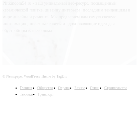
Plitkindom54.ru - ваш уникальный веб-ресурс, посвященный
керамической плитке, дизайну интерьера, последним тенденциям в
мире дизайна и ремонта. Мы предлагаем вам самую свежую
информацию, полезные советы и вдохновляющие идеи для
обустройства вашего дома.
© Newspaper WordPress Theme by TagDiv
Главная
Общество
Охрана
Разное
Стиль
Строительство
Техника
Транспорт