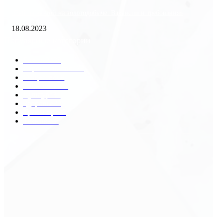
«Работа вахтой на золотодобыче: Вакансии и требования»
18.08.2023
Популярные категории
Разное
2438
Строительство
172
Общество
68
Экономика
41
Культура
31
Здоровье
29
Транспорт
29
Техника
18