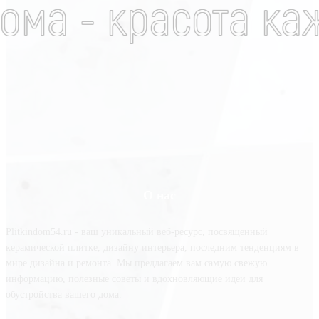
О нас
Plitkindom54.ru - ваш уникальный веб-ресурс, посвященный
керамической плитке, дизайну интерьера, последним тенденциям в
мире дизайна и ремонта. Мы предлагаем вам самую свежую
информацию, полезные советы и вдохновляющие идеи для
обустройства вашего дома.