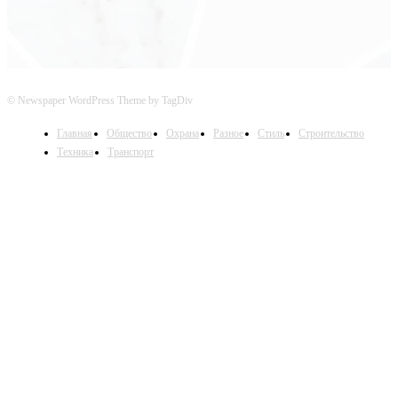
© Newspaper WordPress Theme by TagDiv
Главная
Общество
Охрана
Разное
Стиль
Строительство
Техника
Транспорт