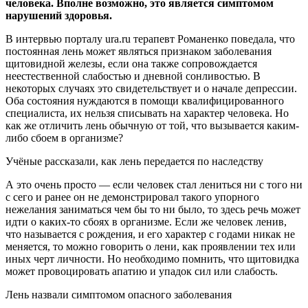
человека. Вполне возможно, это является симптомом
нарушений здоровья.
В интервью порталу ura.ru терапевт Романенко поведала, что
постоянная лень может являться признаком заболевания
щитовидной железы, если она также сопровождается
неестественной слабостью и дневной сонливостью. В
некоторых случаях это свидетельствует и о начале депрессии.
Оба состояния нуждаются в помощи квалифицированного
специалиста, их нельзя списывать на характер человека. Но
как же отличить лень обычную от той, что вызывается каким-
либо сбоем в организме?
Учёные рассказали, как лень передается по наследству
А это очень просто — если человек стал лениться ни с того ни
с сего и ранее он не демонстрировал такого упорного
нежелания заниматься чем бы то ни было, то здесь речь может
идти о каких-то сбоях в организме. Если же человек ленив,
что называется с рождения, и его характер с годами никак не
меняется, то можно говорить о лени, как проявлении тех или
иных черт личности. Но необходимо помнить, что щитовидка
может провоцировать апатию и упадок сил или слабость.
Лень назвали симптомом опасного заболевания