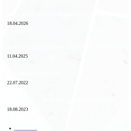
Внедрение ERP-систем: как автоматизация управления влияет на биз
18.04.2026
Популярное
Зачем нужен пропуск на МКАД — инструкция к свободе передвиже
11.04.2025
Как избавиться от тараканов?
22.07.2022
«Работа вахтой на золотодобыче: Вакансии и требования»
18.08.2023
Популярные категории
Разное
2438