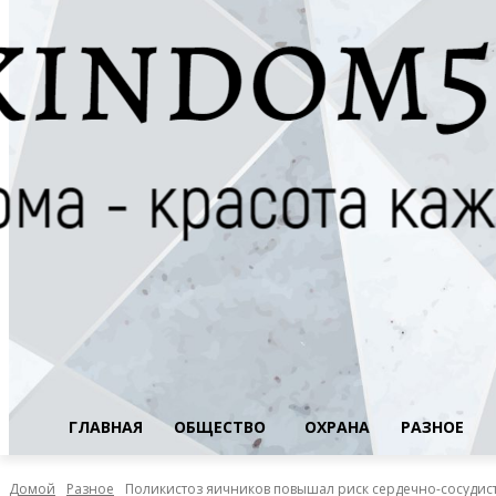
ГЛАВНАЯ
ОБЩЕСТВО
ОХРАНА
РАЗНОЕ
Домой
Разное
Поликистоз яичников повышал риск сердечно-сосудис