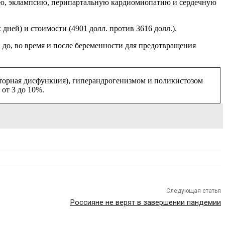
сию, эклампсию, перипартальную кардиомиопатию и сердечную
ней) и стоимости (4901 долл. против 3616 долл.).
до, во время и после беременности для предотвращения
торная дисфункция), гиперандрогенизмом и поликистозом
от 3 до 10%.
Следующая статья
Россияне не верят в завершении пандемии