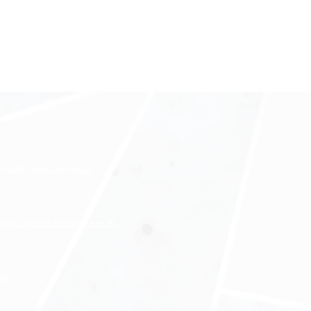
ждународного холдинга
нды офиса в бизнес-центре
нес