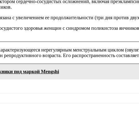
диктором сердечно-сосудистых осложнений, включая преэкламп
ников.
зана с увеличением ее продолжительности (три дня против двух д
судистого здоровья женщин с синдромом поликистоза яичников 
характеризующееся нерегулярным менструальным циклом (овуля
 репродуктивного возраста. Его распространенность составляет 
жники под маркой Mengshi