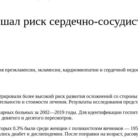
шал риск сердечно-сосуди
ия преэклампсии, эклампсии, кардиомиопатии и сердечной нед
рировали более высокий риск развития осложнений со стороны 
тельности и стоимости лечения. Результаты исследования предс
арных больных за 2002—2019 годы. Для идентификации госпита
девятого и десятого пересмотров.
оторых 0,3% были среди женщин с поликистозом яичников — 195 
ались диабет и дислипидемии. После поправки на возраст, расо