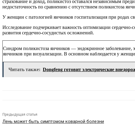
страхование и доход, поликистоз оставался независимым пре
недостаточность по сравнению с отсутствием поликистоза яич
У женщин с патологией яичников госпитализация при родах свя
Исследование подчеркивает важность оптимизации сердечно-со
развития сердечно-сосудистых осложнений.
Синдром поликистоза яичников — эндокринное заболевание, 
яичников при визуализации. В основном наблюдается у женщин
Читать также:
Dongfeng готовит электрические внедоро
Предыдущая статья
Лень может быть симптомом коварной болезни