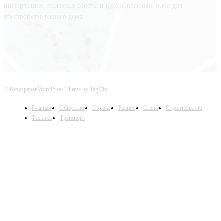
информацию, полезные советы и вдохновляющие идеи для
обустройства вашего дома.
© Newspaper WordPress Theme by TagDiv
Главная
Общество
Охрана
Разное
Стиль
Строительство
Техника
Транспорт