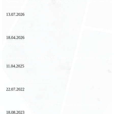
Минимизация рисков и экономия ресурсов: выгода долгосрочной ар
офиса в бизнес-центре
13.07.2026
Внедрение ERP-систем: как автоматизация управления влияет на биз
18.04.2026
Популярное
Зачем нужен пропуск на МКАД — инструкция к свободе передвиже
11.04.2025
Как избавиться от тараканов?
22.07.2022
«Работа вахтой на золотодобыче: Вакансии и требования»
18.08.2023