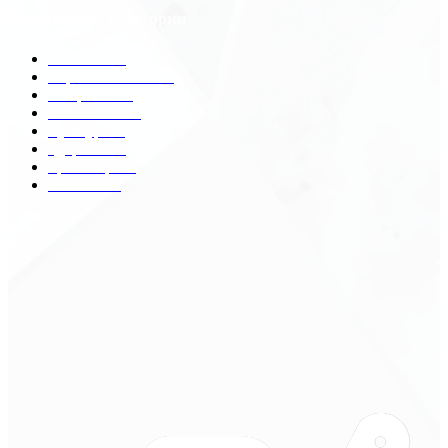
Популярные категории
Разное
2438
Строительство
172
Общество
68
Экономика
41
Культура
31
Здоровье
29
Транспорт
29
Техника
18