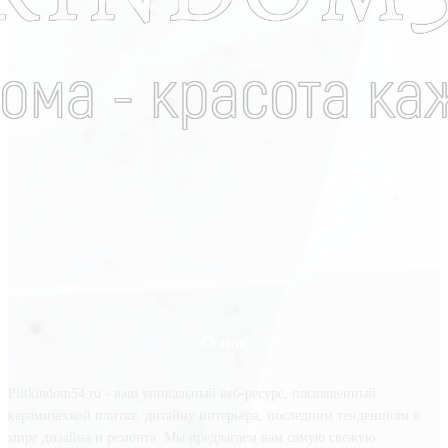
О нас
Plitkindom54.ru - ваш уникальный веб-ресурс, посвященный
керамической плитке, дизайну интерьера, последним тенденциям в
мире дизайна и ремонта. Мы предлагаем вам самую свежую