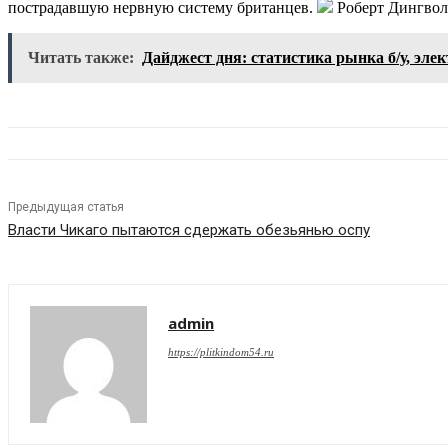
пострадавшую нервную систему британцев.
Роберт Дингволл
Читать также:
Дайджест дня: статистика рынка б/у, эле
Предыдущая статья
Власти Чикаго пытаются сдержать обезьянью оспу
admin
https://plitkindom54.ru