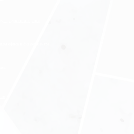
ждународного холдинга
нды офиса в бизнес-центре
нес
ния