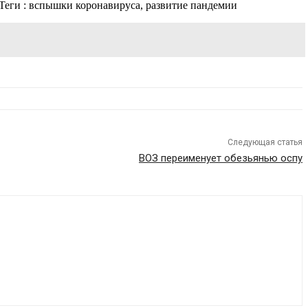
Теги : вспышки коронавируса, развитие пандемии
Следующая статья
ВОЗ переименует обезьянью оспу