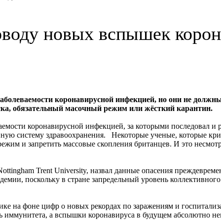
оводу новых вспышек корон
аболеваемости коронавирусной инфекцией, но они не должны
ска, обязательный масочный режим или жёсткий карантин.
ваемости коронавирусной инфекцией, за которыми последовал и
енную систему здравоохранения. Некоторые ученые, которые кри
им и запретить массовые скопления британцев. И это несмотря 
Nottingham Trent University, назвал данные опасения преждеврем
андемии, поскольку в стране запредельный уровень коллективног
ике на фоне цифр о новых рекордах по заражениям и госпитализа
 иммунитета, а вспышки коронавируса в будущем абсолютно неи