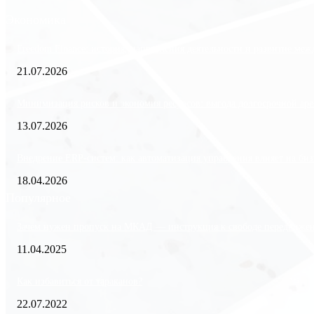
Экономика
Freedom Finance: история, направления деятельности и развитие ме
21.07.2026
Минимизация рисков и экономия ресурсов: выгода долгосрочной аре
13.07.2026
Внедрение ERP-систем: как автоматизация управления влияет на биз
18.04.2026
Популярное
Зачем нужен пропуск на МКАД — инструкция к свободе передвиже
11.04.2025
Как избавиться от тараканов?
22.07.2022