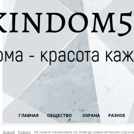
ГЛАВНАЯ
ОБЩЕСТВО
ОХРАНА
РАЗНОЕ
Домой
Разное
Не нужно паниковать по поводу новых вспышек корон