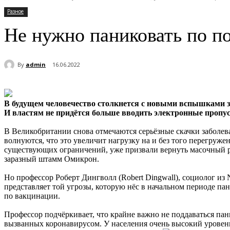
Разное
Не нужно паниковать по п
By
admin
16.06.2022
В будущем человечество столкнется с новыми вспышками з
И властям не придётся больше вводить электронные пропу
В Великобритании снова отмечаются серьёзные скачки заболе
волнуются, что это увеличит нагрузку на и без того перегруж
существующих ограничений, уже призвали вернуть масочный реж
заразный штамм Омикрон.
Но профессор Роберт Дингволл (Robert Dingwall), социолог из 
представляет той угрозы, которую нёс в начальном периоде п
по вакцинации.
Профессор подчёркивает, что крайне важно не поддаваться пан
вызванных коронавирусом. У населения очень высокий уровень