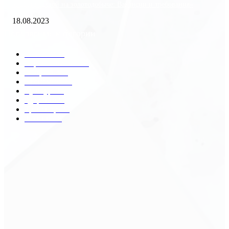
«Работа вахтой на золотодобыче: Вакансии и требования»
18.08.2023
Популярные категории
Разное
2438
Строительство
172
Общество
68
Экономика
41
Культура
31
Здоровье
29
Транспорт
29
Техника
18