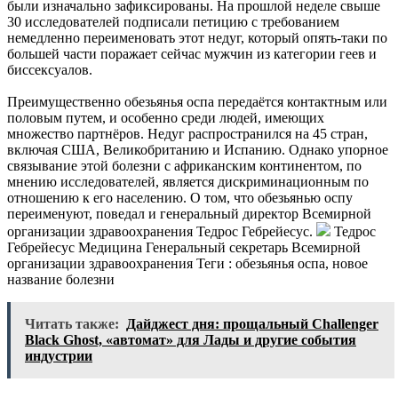
были изначально зафиксированы. На прошлой неделе свыше
30 исследователей подписали петицию с требованием
немедленно переименовать этот недуг, который опять-таки по
большей части поражает сейчас мужчин из категории геев и
биссексуалов.
Преимущественно обезьянья оспа передаётся контактным или
половым путем, и особенно среди людей, имеющих
множество партнёров. Недуг распространился на 45 стран,
включая США, Великобританию и Испанию. Однако упорное
связывание этой болезни с африканским континентом, по
мнению исследователей, является дискриминационным по
отношению к его населению. О том, что обезьянью оспу
переименуют, поведал и генеральный директор Всемирной
организации здравоохранения Тедрос Гебрейесус.
Тедрос
Гебрейесус Медицина Генеральный секретарь Всемирной
организации здравоохранения
Теги : обезьянья оспа, новое
название болезни
Читать также:
Дайджест дня: прощальный Challenger
Black Ghost, «автомат» для Лады и другие события
индустрии