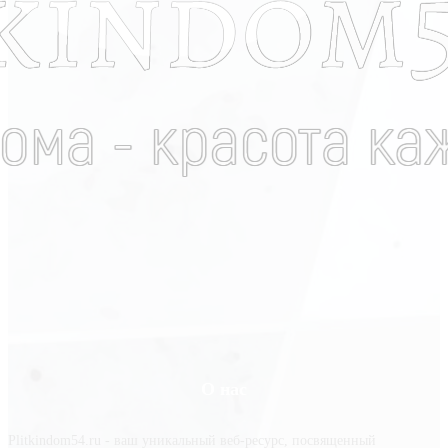
О нас
Plitkindom54.ru - ваш уникальный веб-ресурс, посвященный