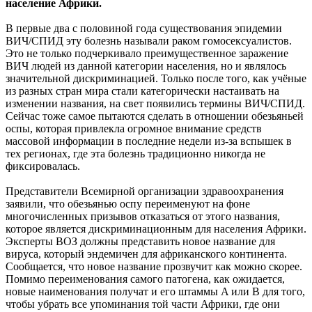
население Африки.
В первые два с половиной года существования эпидемии
ВИЧ/СПИД эту болезнь называли раком гомосексуалистов.
Это не только подчеркивало преимущественное заражение
ВИЧ людей из данной категории населения, но и являлось
значительной дискриминацией. Только после того, как учёные
из разных стран мира стали категорически настаивать на
изменении названия, на свет появились термины ВИЧ/СПИД.
Сейчас тоже самое пытаются сделать в отношении обезьяньей
оспы, которая привлекла огромное внимание средств
массовой информации в последние недели из-за вспышек в
тех регионах, где эта болезнь традиционно никогда не
фиксировалась.
Представители Всемирной организации здравоохранения
заявили, что обезьянью оспу переименуют на фоне
многочисленных призывов отказаться от этого названия,
которое является дискриминационным для населения Африки.
Эксперты ВОЗ должны представить новое название для
вируса, который эндемичен для африканского континента.
Сообщается, что новое название прозвучит как можно скорее.
Помимо переименования самого патогена, как ожидается,
новые наименования получат и его штаммы A или B для того,
чтобы убрать все упоминания той части Африки, где они