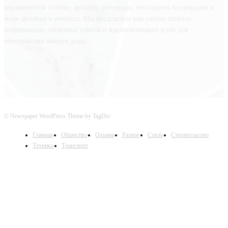
керамической плитке, дизайну интерьера, последним тенденциям в
мире дизайна и ремонта. Мы предлагаем вам самую свежую
информацию, полезные советы и вдохновляющие идеи для
обустройства вашего дома.
© Newspaper WordPress Theme by TagDiv
Главная
Общество
Охрана
Разное
Стиль
Строительство
Техника
Транспорт