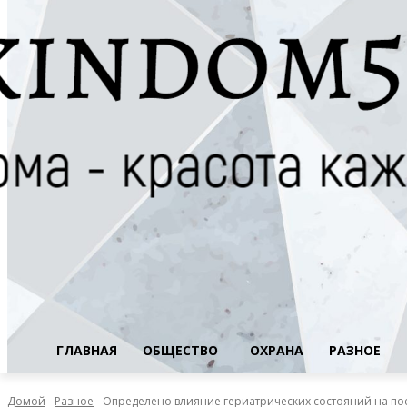
ГЛАВНАЯ
ОБЩЕСТВО
ОХРАНА
РАЗНОЕ
Домой
Разное
Определено влияние гериатрических состояний на п