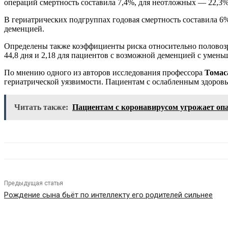
операций смертность составила 7,4%, для неотложных — 22,3%
В гериатрических подгруппах годовая смертность составила 6%
деменцией.
Определены также коэффициенты риска относительно половозр
44,8 дня и 2,18 для пациентов с возможной деменцией с умен
По мнению одного из авторов исследования профессора
Томас
гериатрической уязвимости. Пациентам с ослабленным здоровь
Читать также:
Пациентам с коронавирусом угрожает опа
Предыдущая статья
Рождение сына бьёт по интеллекту его родителей сильнее