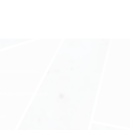
ждународного холдинга
нды офиса в бизнес-центре
нес