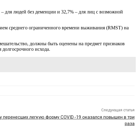
 – для людей без деменции и 32,7% – для лиц с возможной
нием среднего ограниченного времени выживания (RMST) на
мешательство, должны быть оценены на предмет признаков
 долгосрочного исхода.
Следующая статья
у перенесших легкую форму COVID -19 оказался повышен в три
раза