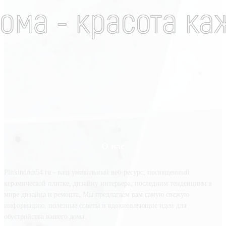
О нас
Plitkindom54.ru - ваш уникальный веб-ресурс, посвященный
керамической плитке, дизайну интерьера, последним тенденциям в
мире дизайна и ремонта. Мы предлагаем вам самую свежую
информацию, полезные советы и вдохновляющие идеи для
обустройства вашего дома.