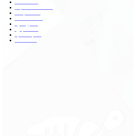
Разное
2438
Строительство
172
Общество
68
Экономика
41
Культура
31
Здоровье
29
Транспорт
29
Техника
18