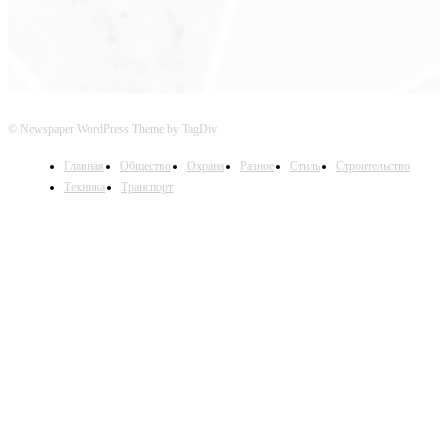
© Newspaper WordPress Theme by TagDiv
Главная
Общество
Охрана
Разное
Стиль
Строительство
Техника
Транспорт