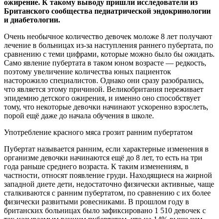
ожирение. К такому выводу пришли исследователи из
Британского сообщества педиатрической эндокринологии
и диабетологии.
Очень необычное количество девочек моложе 8 лет получают
лечение в больницах из-за наступления раннего пубертата, по
сравнению с теми цифрами, которые можно было бы ожидать.
Само явление пубертата в таком юном возрасте — редкость,
поэтому увеличение количества юных пациенток
насторожило специалистов. Однако они сразу разобрались,
что является этому причиной. Великобритания переживает
эпидемию детского ожирения, и именно оно способствует
тому, что некоторые девочки начинают ускоренно взрослеть,
порой ещё даже до начала обучения в школе.
Употребление красного мяса грозит ранним пубертатом
Пубертат называется ранним, если характерные изменения в
организме девочки начинаются ещё до 8 лет, то есть на три
года раньше среднего возраста. К таким изменениям, в
частности, относят появление груди. Находящиеся на жирной
западной диете дети, недостаточно физически активные, чаще
сталкиваются с ранним пубертатом, по сравнению с их более
физически развитыми ровесниками. В прошлом году в
британских больницах было зафиксировано 1 510 девочек с