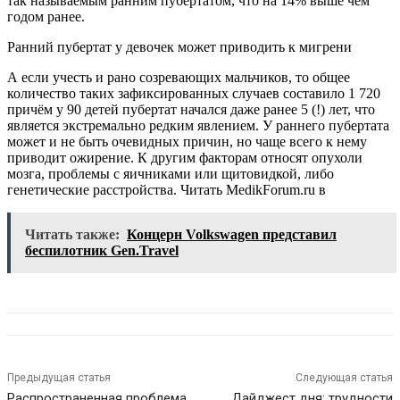
так называемым ранним пубертатом, что на 14% выше чем
годом ранее.
Ранний пубертат у девочек может приводить к мигрени
А если учесть и рано созревающих мальчиков, то общее
количество таких зафиксированных случаев составило 1 720
причём у 90 детей пубертат начался даже ранее 5 (!) лет, что
является экстремально редким явлением. У раннего пубертата
может и не быть очевидных причин, но чаще всего к нему
приводит ожирение. К другим факторам относят опухоли
мозга, проблемы с яичниками или щитовидкой, либо
генетические расстройства.
Читать MedikForum.ru в
Читать также:
Концерн Volkswagen представил
беспилотник Gen.Travel
Предыдущая статья
Следующая статья
Распространенная проблема
Дайджест дня: трудности