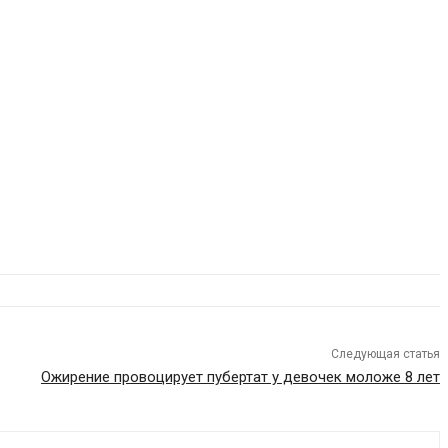
Следующая статья
Ожирение провоцирует пубертат у девочек моложе 8 лет