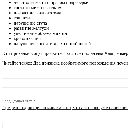
чувство тяжести в правом подреберье
сосудистые «звездочки»
появление кожного зуда
тошнота
нарушение стула
развитие желтухи
увеличение объема живота
кровотечения
нарушение когнитивных способностей.
Эти признаки могут проявиться за 25 лет до начала Альцгейме
Читайте также: Два признака необратимого повреждения пече
Предыдущая статья
Предупреждающие признаки того, что алкоголь уже нанес н