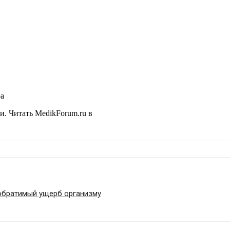
ра
ни.
Читать MedikForum.ru в
еобратимый ущерб организму