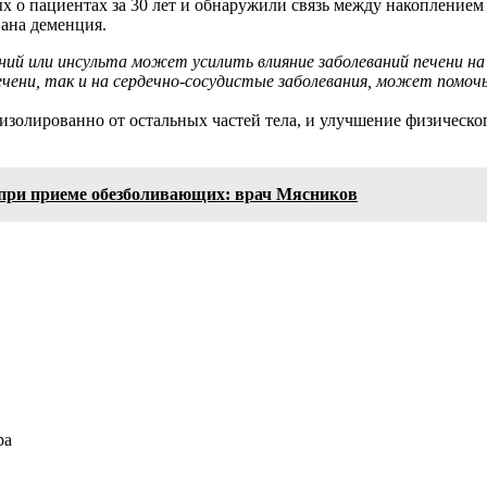
 о пациентах за 30 лет и обнаружили связь между накоплением
ана деменция.
ний или инсульта может усилить влияние заболеваний печени на
печени, так и на сердечно-сосудистые заболевания, может помоч
т изолированно от остальных частей тела, и улучшение физическ
 при приеме обезболивающих: врач Мясников
ра