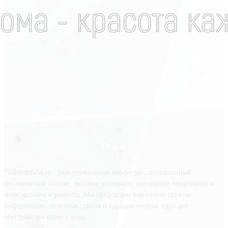
О нас
Plitkindom54.ru - ваш уникальный веб-ресурс, посвященный
керамической плитке, дизайну интерьера, последним тенденциям в
мире дизайна и ремонта. Мы предлагаем вам самую свежую
информацию, полезные советы и вдохновляющие идеи для
обустройства вашего дома.