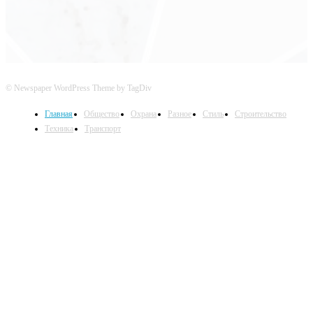
© Newspaper WordPress Theme by TagDiv
Главная
Общество
Охрана
Разное
Стиль
Строительство
Техника
Транспорт