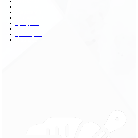
Разное
2438
Строительство
172
Общество
68
Экономика
41
Культура
31
Здоровье
29
Транспорт
29
Техника
18