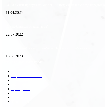
Зачем нужен пропуск на МКАД — инструкция к свободе передвиже
11.04.2025
Как избавиться от тараканов?
22.07.2022
«Работа вахтой на золотодобыче: Вакансии и требования»
18.08.2023
Популярные категории
Разное
2438
Строительство
172
Общество
68
Экономика
41
Культура
31
Здоровье
29
Транспорт
29
Техника
18