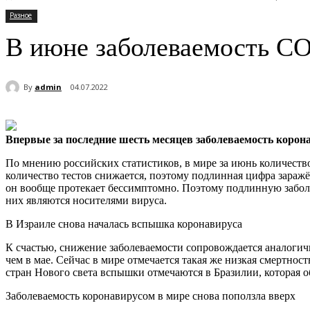
Разное
В июне заболеваемость CO
By
admin
04.07.2022
Впервые за последние шесть месяцев заболеваемость корон
По мнению
российских статистиков, в мире за июнь количеств
количество тестов снижается, поэтому подлинная цифра зараж
он вообще протекает бессимптомно. Поэтому подлинную заболев
них являются носителями вируса.
В Израиле снова началась вспышка коронавируса
К счастью, снижение заболеваемости сопровождается аналогич
чем в мае. Сейчас в мире отмечается такая же низкая смертност
стран Нового света вспышки отмечаются в Бразилии, которая 
Заболеваемость коронавирусом в мире снова поползла вверх