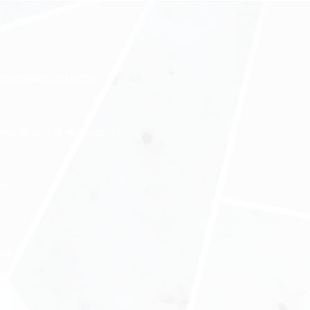
ждународного холдинга
нды офиса в бизнес-центре
нес
ния