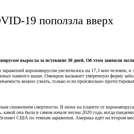
VID-19 поползла вверх
авирусом выросла за истекшие 30 дней. Об этом заявили экс
о заражений коронавирусом увеличилось на 17,3 млн человек, и 
ённых намного выше. Омикрон вызывает умеренную форму заболе
аемость можно узнать, только если произвольно протестировать 
ным снижением смертности. В июне на планете от коронавируса 
ь, какой она была в самом начале весны 2020 года, когда пандем
обгоняет США по темпам заражения. Америка идёт на втором мес