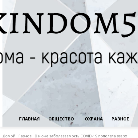
ГЛАВНАЯ
ОБЩЕСТВО
ОХРАНА
РАЗНОЕ
Домой
Разное
В июне заболеваемость COVID-19 поползла вверх