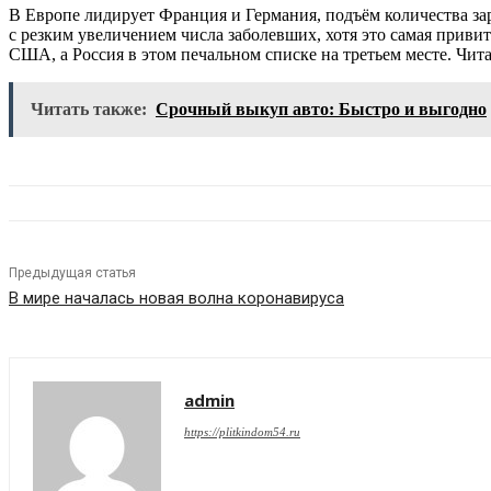
В Европе лидирует Франция и Германия, подъём количества за
с резким увеличением числа заболевших, хотя это самая привит
США, а Россия в этом печальном списке на третьем месте.
Чита
Читать также:
Срочный выкуп авто: Быстро и выгодно
Предыдущая статья
В мире началась новая волна коронавируса
admin
https://plitkindom54.ru