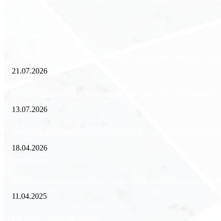
Экономика
Freedom Finance: история, направления деятельности и развитие ме
21.07.2026
Минимизация рисков и экономия ресурсов: выгода долгосрочной аре
13.07.2026
Внедрение ERP-систем: как автоматизация управления влияет на биз
18.04.2026
Популярное
Зачем нужен пропуск на МКАД — инструкция к свободе передвиже
11.04.2025
Как избавиться от тараканов?