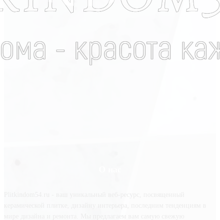
О нас
Plitkindom54.ru - ваш уникальный веб-ресурс, посвященный
керамической плитке, дизайну интерьера, последним тенденциям в
мире дизайна и ремонта. Мы предлагаем вам самую свежую