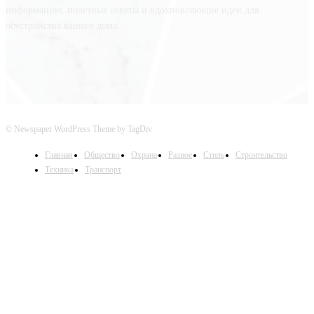
информацию, полезные советы и вдохновляющие идеи для
обустройства вашего дома.
© Newspaper WordPress Theme by TagDiv
Главная
Общество
Охрана
Разное
Стиль
Строительство
Техника
Транспорт