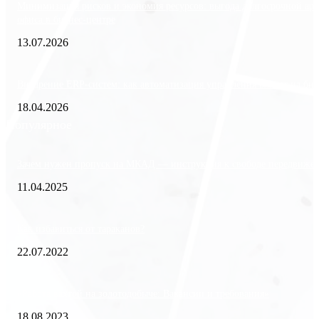
Минимизация рисков и экономия ресурсов: выгода долгосрочной ар
офиса в бизнес-центре
13.07.2026
Внедрение ERP-систем: как автоматизация управления влияет на биз
18.04.2026
Популярное
Зачем нужен пропуск на МКАД — инструкция к свободе передвиже
11.04.2025
Как избавиться от тараканов?
22.07.2022
«Работа вахтой на золотодобыче: Вакансии и требования»
18.08.2023