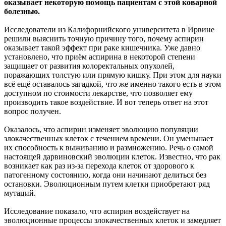
оказывает
некоторую помощь пациентам с этой коварной
болезнью.
Исследователи из Калифорнийского университета в Ирвине
решили выяснить точную причину того, почему аспирин
оказывает такой эффект при раке кишечника. Уже давно
установлено, что приём аспирина в некоторой степени
защищает от развития колоректальных опухолей,
поражающих толстую или прямую кишку. При этом для науки
всё ещё оставалось загадкой, что же именно такого есть в этом
доступном по стоимости лекарстве, что позволяет ему
производить такое воздействие. И вот теперь ответ на этот
вопрос получен.
Оказалось, что аспирин изменяет эволюцию популяции
злокачественных клеток с течением времени. Он уменьшает
их способность к выживанию и размножению. Речь о самой
настоящей дарвиновский эволюции клеток. Известно, что рак
возникает как раз из-за перехода клеток от здорового к
патогенному состоянию, когда они начинают делиться без
остановки. Эволюционным путем клетки приобретают ряд
мутаций.
Исследование показало, что аспирин воздействует на
эволюционные процессы злокачественных клеток и замедляет