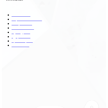
Популярные категории
Разное
2438
Строительство
172
Общество
68
Экономика
41
Культура
31
Здоровье
29
Транспорт
29
Техника
18