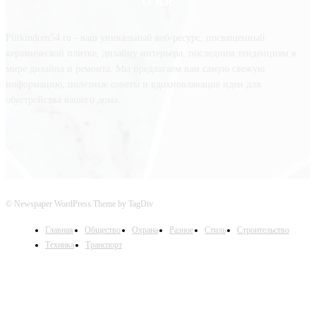
О нас
Plitkindom54.ru - ваш уникальный веб-ресурс, посвященный
керамической плитке, дизайну интерьера, последним тенденциям в
мире дизайна и ремонта. Мы предлагаем вам самую свежую
информацию, полезные советы и вдохновляющие идеи для
обустройства вашего дома.
© Newspaper WordPress Theme by TagDiv
Главная
Общество
Охрана
Разное
Стиль
Строительство
Техника
Транспорт