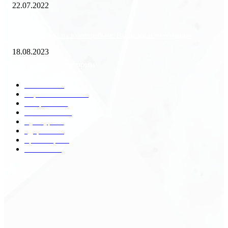
22.07.2022
«Работа вахтой на золотодобыче: Вакансии и требования»
18.08.2023
Популярные категории
Разное
2438
Строительство
172
Общество
68
Экономика
41
Культура
31
Здоровье
29
Транспорт
29
Техника
18