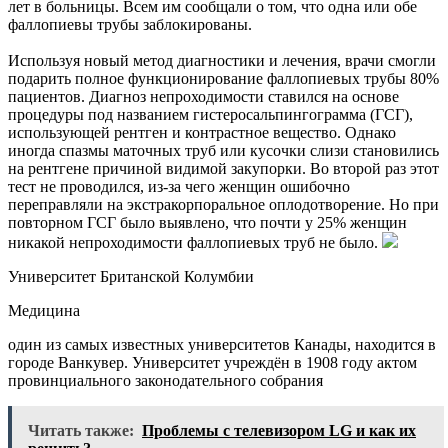
лет в больницы. Всем им сообщали о том, что одна или обе
фаллопиевы трубы заблокированы.
Используя новый метод диагностики и лечения, врачи смогли
подарить полное функционирование фаллопиевых трубы 80%
пациентов. Диагноз непроходимости ставился на основе
процедуры под названием гистеросальпингограмма (ГСГ),
использующей рентген и контрастное вещество. Однако
иногда спазмы маточных труб или кусочки слизи становились
на рентгене причиной видимой закупорки. Во второй раз этот
тест не проводился, из-за чего женщин ошибочно
переправляли на экстракорпоральное оплодотворение. Но при
повторном ГСГ было выявлено, что почти у 25% женщин
никакой непроходимости фаллопиевых труб не было.
Университет Британской Колумбии
Медицина
один из самых известных университетов Канады, находится в
городе Ванкувер. Университет учреждён в 1908 году актом
провинциального законодательного собрания
Читать также:
Проблемы с телевизором LG и как их