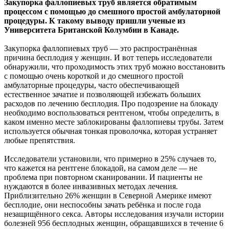
Закупорка фаллопиевых труб является обратимым
процессом с помощью до смешного простой амбулаторной
процедуры. К такому выводу пришли ученые из
Университета
Британской Колумбии в Канаде.
Закупорка фаллопиевых труб — это распространённая
причина бесплодия у женщин. И вот теперь исследователи
обнаружили, что проходимость этих труб можно восстановить
с помощью очень короткой и до смешного простой
амбулаторные процедуры, часто обеспечивающей
естественное зачатие и позволяющей избежать больших
расходов по лечению бесплодия. Про подозрение на блокаду
необходимо воспользоваться рентгеном, чтобы определить, в
каком именно месте заблокированы фаллопиевы трубы. Затем
используется обычная тонкая проволочка, которая устраняет
любые препятствия.
Исследователи установили, что примерно в 25% случаев то,
что кажется на рентгене блокадой, на самом деле — не
проблема при повторном сканировании. И пациенты не
нуждаются в более инвазивных методах лечения.
Приблизительно 26% женщин в Северной Америке имеют
бесплодие, они неспособны зачать ребёнка и после года
незащищённого секса. Авторы исследования изучали истории
болезней 956 бесплодных женщин, обращавшихся в течение 6