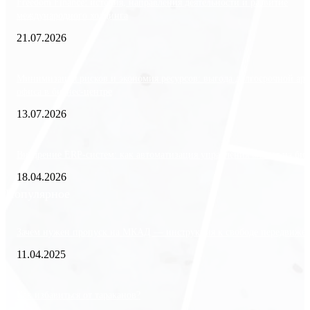
Freedom Finance: история, направления деятельности и развитие
международного холдинга
21.07.2026
Минимизация рисков и экономия ресурсов: выгода долгосрочной ар
офиса в бизнес-центре
13.07.2026
Внедрение ERP-систем: как автоматизация управления влияет на биз
18.04.2026
Популярное
Зачем нужен пропуск на МКАД — инструкция к свободе передвиже
11.04.2025
Как избавиться от тараканов?