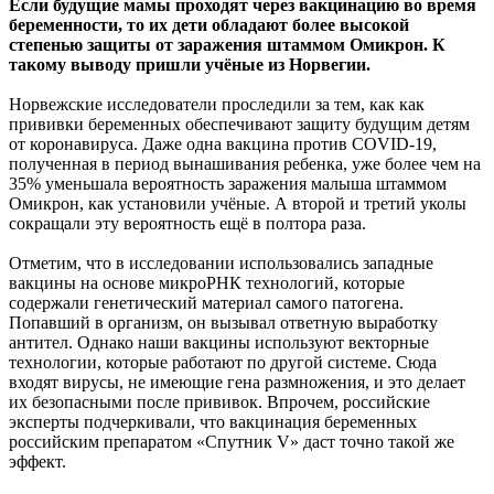
Если будущие мамы проходят через вакцинацию во время
беременности, то их дети обладают более высокой
степенью защиты от заражения штаммом Омикрон. К
такому выводу
пришли учёные из Норвегии.
Норвежские исследователи проследили за тем, как как
прививки беременных обеспечивают защиту будущим детям
от коронавируса. Даже одна вакцина против COVID-19,
полученная в период вынашивания ребенка, уже более чем на
35% уменьшала вероятность заражения малыша штаммом
Омикрон, как установили учёные. А второй и третий уколы
сокращали эту вероятность ещё в полтора раза.
Отметим, что в исследовании использовались западные
вакцины на основе микроРНК технологий, которые
содержали генетический материал самого патогена.
Попавший в организм, он вызывал ответную выработку
антител. Однако наши вакцины используют векторные
технологии, которые работают по другой системе. Сюда
входят вирусы, не имеющие гена размножения, и это делает
их безопасными после прививок. Впрочем, российские
эксперты подчеркивали, что вакцинация беременных
российским препаратом «Спутник V» даст точно такой же
эффект.