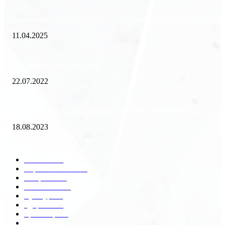
Зачем нужен пропуск на МКАД — инструкция к свободе передвиже
11.04.2025
Как избавиться от тараканов?
22.07.2022
«Работа вахтой на золотодобыче: Вакансии и требования»
18.08.2023
Популярные категории
Разное
2438
Строительство
172
Общество
68
Экономика
41
Культура
31
Здоровье
29
Транспорт
29
Техника
18