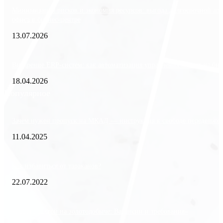
Минимизация рисков и экономия ресурсов: выгода долгосрочной ар
офиса в бизнес-центре
13.07.2026
Внедрение ERP-систем: как автоматизация управления влияет на биз
18.04.2026
Популярное
Зачем нужен пропуск на МКАД — инструкция к свободе передвиже
11.04.2025
Как избавиться от тараканов?
22.07.2022
«Работа вахтой на золотодобыче: Вакансии и требования»