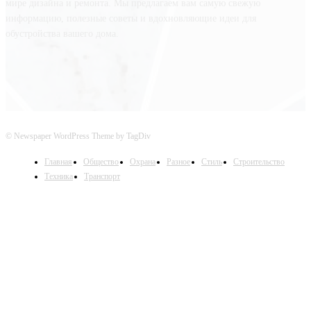
мире дизайна и ремонта. Мы предлагаем вам самую свежую
информацию, полезные советы и вдохновляющие идеи для
обустройства вашего дома.
© Newspaper WordPress Theme by TagDiv
Главная
Общество
Охрана
Разное
Стиль
Строительство
Техника
Транспорт