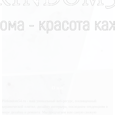
О нас
Plitkindom54.ru - ваш уникальный веб-ресурс, посвященный
керамической плитке, дизайну интерьера, последним тенденциям в
мире дизайна и ремонта. Мы предлагаем вам самую свежую