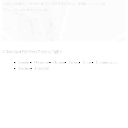
информацию, полезные советы и вдохновляющие идеи для
обустройства вашего дома.
© Newspaper WordPress Theme by TagDiv
Главная
Общество
Охрана
Разное
Стиль
Строительство
Техника
Транспорт