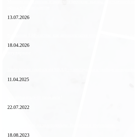
Минимизация рисков и экономия ресурсов: выгода долгосрочной ар
офиса в бизнес-центре
13.07.2026
Внедрение ERP-систем: как автоматизация управления влияет на биз
18.04.2026
Популярное
Зачем нужен пропуск на МКАД — инструкция к свободе передвиже
11.04.2025
Как избавиться от тараканов?
22.07.2022
«Работа вахтой на золотодобыче: Вакансии и требования»
18.08.2023