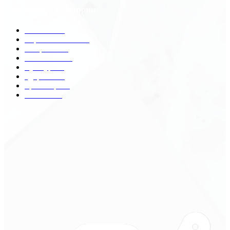
Популярные категории
Разное
2438
Строительство
172
Общество
68
Экономика
41
Культура
31
Здоровье
29
Транспорт
29
Техника
18