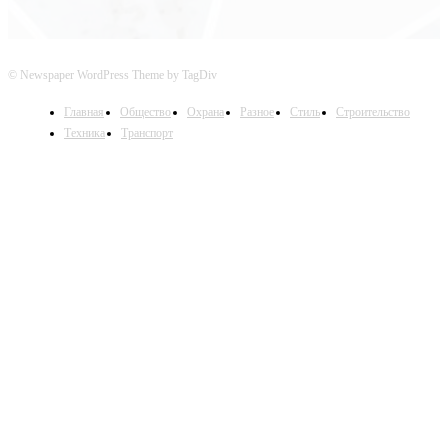
© Newspaper WordPress Theme by TagDiv
Главная
Общество
Охрана
Разное
Стиль
Строительство
Техника
Транспорт