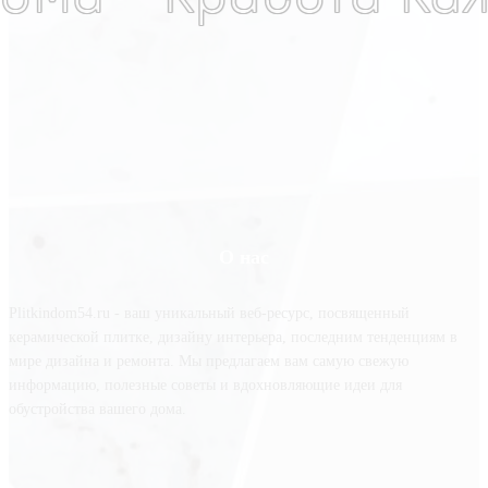
О нас
Plitkindom54.ru - ваш уникальный веб-ресурс, посвященный
керамической плитке, дизайну интерьера, последним тенденциям в
мире дизайна и ремонта. Мы предлагаем вам самую свежую
информацию, полезные советы и вдохновляющие идеи для
обустройства вашего дома.