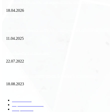
Внедрение ERP-систем: как автоматизация управления влияет на биз
18.04.2026
Популярное
Зачем нужен пропуск на МКАД — инструкция к свободе передвиже
11.04.2025
Как избавиться от тараканов?
22.07.2022
«Работа вахтой на золотодобыче: Вакансии и требования»
18.08.2023
Популярные категории
Разное
2438
Строительство
172
Общество
68