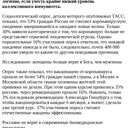
логично, если
учесть крайне низкий уровень
коллективного иммунитета.
Социологический опрос, детали которого опубликовал ТАСС,
показал, что 53% граждан России не считают коронавирусную
пандемию завершившейся и ожидают новые волны. Только
30% заявили категорически о том, что коронавирус больше не
представляет серьезной эпидемической угрозы. Однако
поразительные 16% участников опроса ответили, что никакой
пандемии никогда и не было, следовательно, почти 400 000
россиян умерли по каким-то другим неведомым причинам.
Исследование: женщины больше верят в Бога, чем мужчины
Опрос также показал, что вакцинацию от коронавируса
прошли не более 54% граждан нашей страны, а в Москве и
Московской области свыше половины жителей этой
прививки не делали. При этом одним курсом привились 35%
россиян, через ревакцинацию прошли 16%. Наконец, только
3% последовали рекомендации Александра Гинцбурга о том,
чтобы вакцинироваться каждые 6 месяцев, а значит, сделали
уже третий курс. 37% участников опроса считают
отечественные вакцины эффективными.
Россияне не верят в современные биомедицинские
технологии