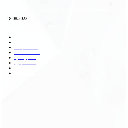
«Работа вахтой на золотодобыче: Вакансии и требования»
18.08.2023
Популярные категории
Разное
2438
Строительство
172
Общество
68
Экономика
41
Культура
31
Здоровье
29
Транспорт
29
Техника
18