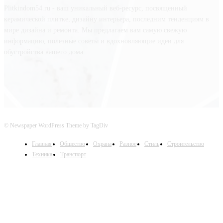
Plitkindom54.ru - ваш уникальный веб-ресурс, посвященный
керамической плитке, дизайну интерьера, последним тенденциям в
мире дизайна и ремонта. Мы предлагаем вам самую свежую
информацию, полезные советы и вдохновляющие идеи для
обустройства вашего дома.
© Newspaper WordPress Theme by TagDiv
Главная
Общество
Охрана
Разное
Стиль
Строительство
Техника
Транспорт