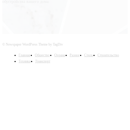
обустройства вашего дома.
© Newspaper WordPress Theme by TagDiv
Главная
Общество
Охрана
Разное
Стиль
Строительство
Техника
Транспорт