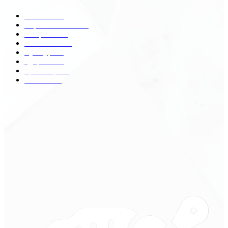
Разное
2438
Строительство
172
Общество
68
Экономика
41
Культура
31
Здоровье
29
Транспорт
29
Техника
18