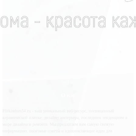
О нас
Plitkindom54.ru - ваш уникальный веб-ресурс, посвященный
керамической плитке, дизайну интерьера, последним тенденциям в
мире дизайна и ремонта. Мы предлагаем вам самую свежую
информацию, полезные советы и вдохновляющие идеи для