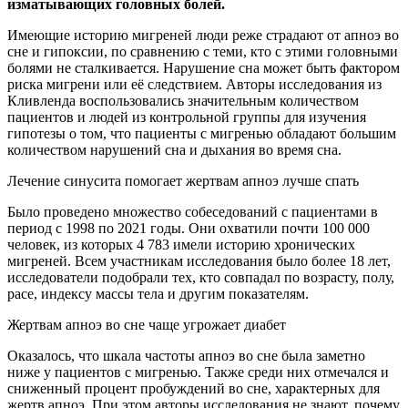
изматывающих головных болей.
Имеющие историю мигреней люди реже страдают от апноэ во
сне и гипоксии, по сравнению с теми, кто с этими головными
болями не сталкивается. Нарушение сна может быть фактором
риска мигрени или её следствием. Авторы исследования из
Кливленда воспользовались значительным количеством
пациентов и людей из контрольной группы для изучения
гипотезы о том, что пациенты с мигренью обладают большим
количеством нарушений сна и дыхания во время сна.
Лечение синусита помогает жертвам апноэ лучше спать
Было проведено множество собеседований с пациентами в
период с 1998 по 2021 годы. Они охватили почти 100 000
человек, из которых 4 783 имели историю хронических
мигреней. Всем участникам исследования было более 18 лет,
исследователи подобрали тех, кто совпадал по возрасту, полу,
расе, индексу массы тела и другим показателям.
Жертвам апноэ во сне чаще угрожает диабет
Оказалось, что шкала частоты апноэ во сне была заметно
ниже у пациентов с мигренью. Также среди них отмечался и
сниженный процент пробуждений во сне, характерных для
жертв апноэ. При этом авторы исследования не знают, почему