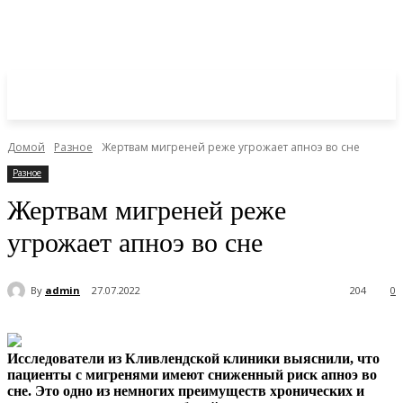
Домой
Разное
Жертвам мигреней реже угрожает апноэ во сне
Разное
Жертвам мигреней реже
угрожает апноэ во сне
By
admin
27.07.2022
204
0
Исследователи из Кливлендской клиники выяснили, что
пациенты с мигренями имеют сниженный риск апноэ во
сне. Это одно из немногих преимуществ хронических и