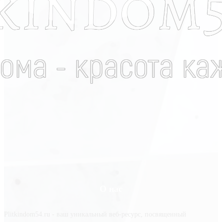
О нас
Plitkindom54.ru - ваш уникальный веб-ресурс, посвященный