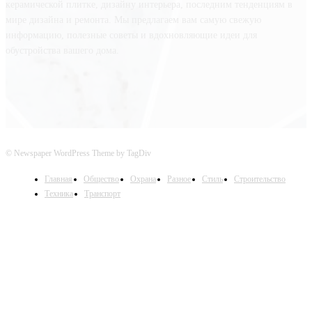
керамической плитке, дизайну интерьера, последним тенденциям в
мире дизайна и ремонта. Мы предлагаем вам самую свежую
информацию, полезные советы и вдохновляющие идеи для
обустройства вашего дома.
© Newspaper WordPress Theme by TagDiv
Главная
Общество
Охрана
Разное
Стиль
Строительство
Техника
Транспорт