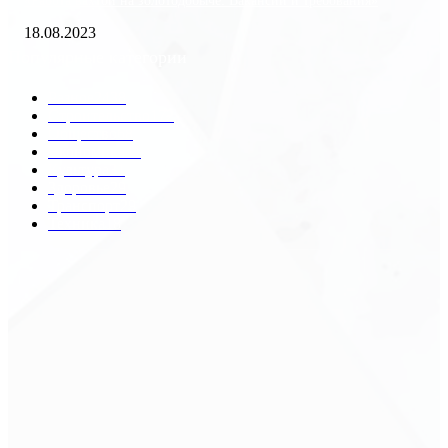
«Работа вахтой на золотодобыче: Вакансии и требования»
18.08.2023
Популярные категории
Разное
2438
Строительство
172
Общество
68
Экономика
41
Культура
31
Здоровье
29
Транспорт
29
Техника
18