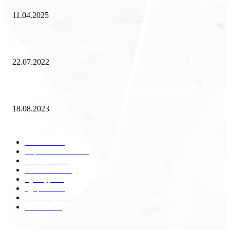
11.04.2025
Как избавиться от тараканов?
22.07.2022
«Работа вахтой на золотодобыче: Вакансии и требования»
18.08.2023
Популярные категории
Разное
2438
Строительство
172
Общество
68
Экономика
41
Культура
31
Здоровье
29
Транспорт
29
Техника
18