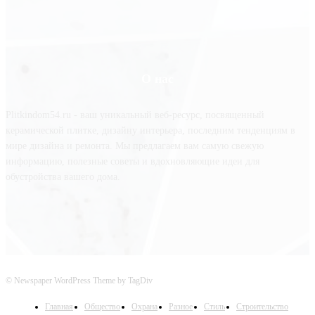
О нас
Plitkindom54.ru - ваш уникальный веб-ресурс, посвященный
керамической плитке, дизайну интерьера, последним тенденциям в
мире дизайна и ремонта. Мы предлагаем вам самую свежую
информацию, полезные советы и вдохновляющие идеи для
обустройства вашего дома.
© Newspaper WordPress Theme by TagDiv
Главная
Общество
Охрана
Разное
Стиль
Строительство