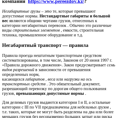
компании
https://www.pereezdov.kz/
?
Негабаритные грузы – это
те, которые превышают
допустимые нормы.
Нестандартные габариты и большой
вес
являются общими чертами грузов, отнесенных к
категории негабаритных перевозок . Обычно это различные
виды
строительных элементов
, емкости, строительная
техника, промышленное оборудование и т.д.
Негабаритный транспорт — правила
Правила проезда нештатным транспортным средством
систематизированы, в том числе, Законом от 20 июня 1997 г.
«Правила дорожного движения». Закон предусматривает
семь
видов разрешений
в зависимости от превышения
определенных норм,
касающихся
габаритов
,
веса
или
нагрузки на ось
транспортных средств
. Это обязательный документ,
разрешающий перевозку по дорогам общего пользования
грузов,
превышающих допустимые нормы
.
Для делимых грузов выдаются категории I и II, а остальные
категории с III по VII предназначены для
неделимых грузов
,
т.е. таких, которые не могут быть разделены на два или более
меньших грузов без несоразмерно больших затрат или риска