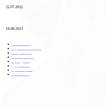
22.07.2022
«Работа вахтой на золотодобыче: Вакансии и требования»
18.08.2023
Популярные категории
Разное
2438
Строительство
172
Общество
68
Экономика
41
Культура
31
Здоровье
29
Транспорт
29
Техника
18