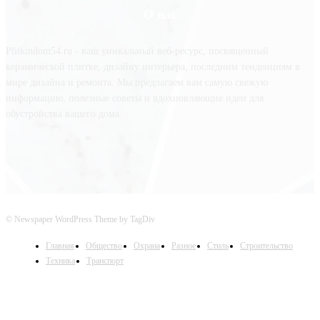
О нас
Plitkindom54.ru - ваш уникальный веб-ресурс, посвященный
керамической плитке, дизайну интерьера, последним тенденциям в
мире дизайна и ремонта. Мы предлагаем вам самую свежую
информацию, полезные советы и вдохновляющие идеи для
обустройства вашего дома.
© Newspaper WordPress Theme by TagDiv
Главная
Общество
Охрана
Разное
Стиль
Строительство
Техника
Транспорт