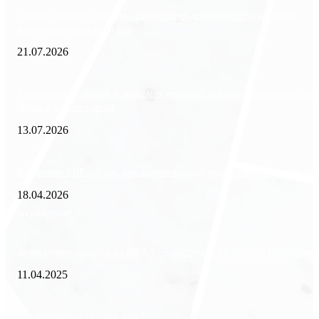
Freedom Finance: история, направления деятельности и развитие
международного холдинга
21.07.2026
Минимизация рисков и экономия ресурсов: выгода долгосрочной ар
офиса в бизнес-центре
13.07.2026
Внедрение ERP-систем: как автоматизация управления влияет на биз
18.04.2026
Популярное
Зачем нужен пропуск на МКАД — инструкция к свободе передвиже
11.04.2025
Как избавиться от тараканов?