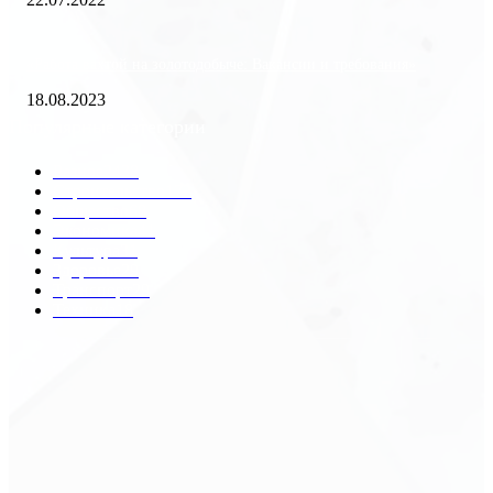
«Работа вахтой на золотодобыче: Вакансии и требования»
18.08.2023
Популярные категории
Разное
2438
Строительство
172
Общество
68
Экономика
41
Культура
31
Здоровье
29
Транспорт
29
Техника
18