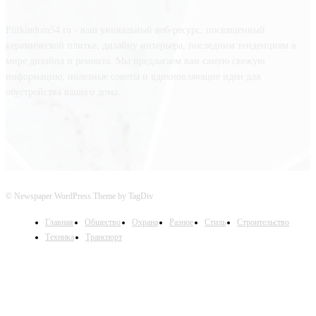
Plitkindom54.ru - ваш уникальный веб-ресурс, посвященный
керамической плитке, дизайну интерьера, последним тенденциям в
мире дизайна и ремонта. Мы предлагаем вам самую свежую
информацию, полезные советы и вдохновляющие идеи для
обустройства вашего дома.
© Newspaper WordPress Theme by TagDiv
Главная
Общество
Охрана
Разное
Стиль
Строительство
Техника
Транспорт